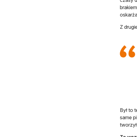
brakiem
oskarża
Z drugie
Był to 
same pi
tworzył
To wszy