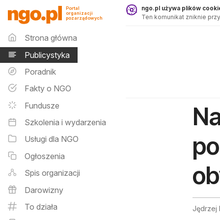
Publicystyka - ngo.pl
ngo.pl używa plików cookie
Portal
organizacji
Ten komunikat zniknie przy
pozarządowych
Menu główne
Strona główna
Publicystyka
Poradnik
Fakty o NGO
Fundusze
Na
Szkolenia i wydarzenia
po
Usługi dla NGO
Ogłoszenia
ob
Spis organizacji
Darowizny
To działa
Jędrzej 