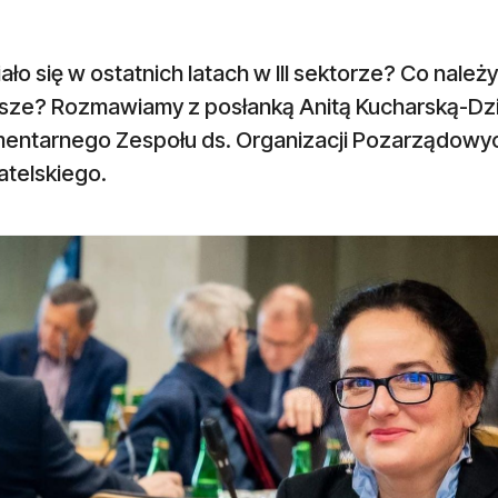
ało się w ostatnich latach w III sektorze? Co należy
psze? Rozmawiamy z posłanką Anitą Kucharską-D
mentarnego Zespołu ds. Organizacji Pozarządowy
telskiego.