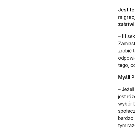
Jest te
migracj
załatwi
– III se
Zamiast
zrobić 
odpowie
tego, c
Myśli 
– Jeżel
jest ró
wybór D
społecz
bardzo 
tym raz