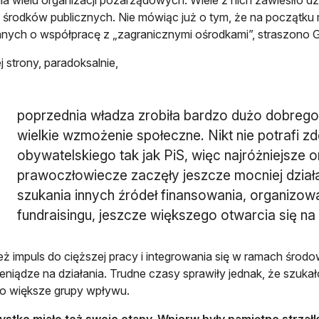
 środków publicznych. Nie mówiąc już o tym, że na początku 
nych o współpracę z „zagranicznymi ośrodkami”, straszono
j strony, paradoksalnie,
poprzednia władza zrobiła bardzo dużo dobrego d
wielkie wzmożenie społeczne. Nikt nie potrafi
obywatelskiego tak jak PiS, więc najróżniejsze 
prawoczłowiecze zaczęły jeszcze mocniej dział
szukania innych źródeł finansowania, organizow
fundraisingu, jeszcze większego otwarcia się n
też impuls do cięższej pracy i integrowania się w ramach środo
eniądze na działania. Trudne czasy sprawiły jednak, że szukał
o większe grupy wpływu.
stko miało też swoje etapy. Wpierw były pamiętne strzałk