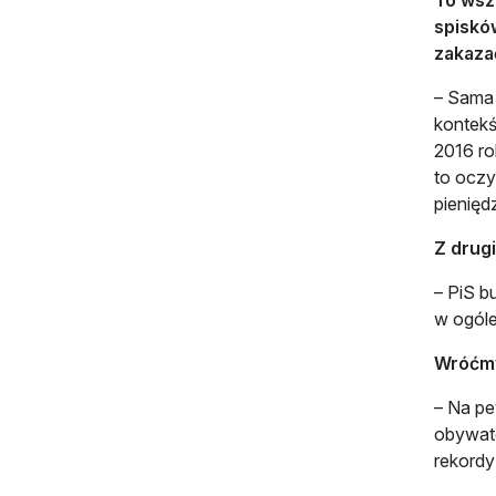
spiskó
zakaza
– Sama 
kontekś
2016 ro
to oczy
pienięd
Z drugi
– PiS b
w ogóle
Wróćmy 
– Na pe
obywate
rekordy