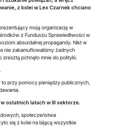
owanie, z kolei w Lex Czarnek chciano
prezentujący moją organizację w
h środków z Funduszu Sprawiedliwości w
 poziom absurdalnej propagandy. Nikt w
 że nie zakamuflowaliśmy żadnych
o zresztą pchnęło mnie do polityki.
.
ł to przy pomocy pieniędzy publicznych,
ydawania.
 ostatnich latach w III sektorze.
rządowych, społeczeństwa
o się z kolei na bijącą wszystkie