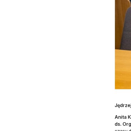
Jędrzej
Anita 
ds. Or
czasy d