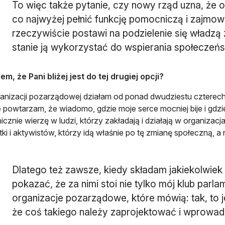
To więc także pytanie, czy nowy rząd uzna, że
co najwyżej pełnić funkcję pomocniczą i zajmow
rzeczywiście postawi na podzielenie się władzą z
stanie ją wykorzystać do wspierania społeczeń
m, że Pani bliżej jest do tej drugiej opcji?
anizacji pozarządowej działam od ponad dwudziestu czterech la
powtarzam, że wiadomo, gdzie moje serce mocniej bije i gdzie
icznie wierzę w ludzi, którzy zakładają i działają w organizac
tki i aktywistów, którzy idą właśnie po tę zmianę społeczną, a 
Dlatego też zawsze, kiedy składam jakiekolwiek 
pokazać, że za nimi stoi nie tylko mój klub parla
organizacje pozarządowe, które mówią: tak, to 
że coś takiego należy zaprojektować i wprowadz