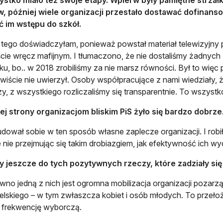
w, później wiele organizacji przestało dostawać dofinans
ć im wstępu do szkół.
tego doświadczyłam, ponieważ powstał materiał telewizyjny 
cie wręcz mafijnym. I tłumaczono, że nie dostaliśmy żadnyc
ku, bo.. w 2018 zrobiliśmy za nie marsz równości. Był to więc
wiście nie uwierzył. Osoby współpracujące z nami wiedziały,
zy, z wszystkiego rozliczaliśmy się transparentnie. To wszystk
ej strony organizacjom bliskim PiS żyło się bardzo dobrze
udował sobie w ten sposób własne zaplecze organizacji. I robi
 nie przejmując się takim drobiazgiem, jak efektywność ich w
jeszcze do tych pozytywnych rzeczy, które zadziały się w
wno jedną z nich jest ogromna mobilizacja organizacji poza
lskiego – w tym zwłaszcza kobiet i osób młodych. To przełożył
 frekwencję wyborczą.