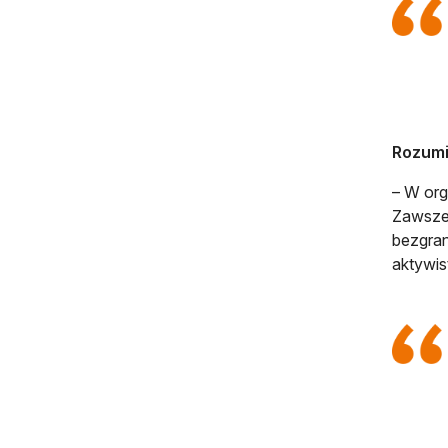
Rozumie
– W org
Zawsze 
bezgran
aktywis