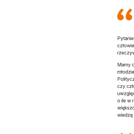
Pytanie
człowie
rzeczy
Mamy ob
młodzie
Polityc
czy czł
uwzględ
o ile w
większo
wiedzę 