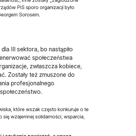
rządów PiS sporo organizacji było
 Georgem Sorosem.
la III sektora, bo nastąpiło
 zdenerwować społeczeństwa
organizacje, zwłaszcza kobiece,
ać. Zostały też zmuszone do
ania profesjonalnego
a społeczeństwo.
wiska, które wszak często konkuruje o te
o się wzajemnej solidarności, wsparcia,
i i szukanie powiązań, a wręcz