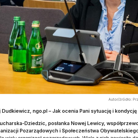
Autor/źródło: Pr
 Dudkiewicz, ngo.pl – Jak ocenia Pani sytuację i kondycję 
Kucharska-Dziedzic, posłanka Nowej Lewicy, współprzew
ganizacji Pozarządowych i Społeczeństwa Obywatelskiego
la wielu organizacji pozarządowych. Wiele z nich zawiesiło dz