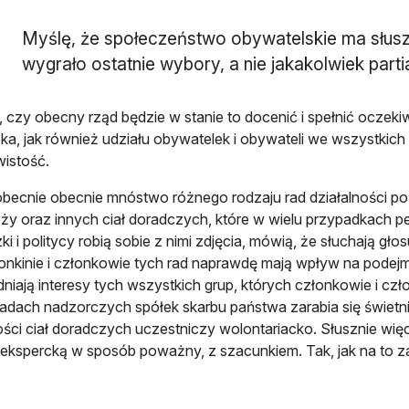
Myślę, że społeczeństwo obywatelskie ma słusz
wygrało ostatnie wybory, a nie jakakolwiek partia
, czy obecny rząd będzie w stanie to docenić i spełnić ocze
ka, jak również udziału obywatelek i obywateli we wszystkich
wistość.
ecnie obecnie mnóstwo różnego rodzaju rad działalności poży
ży oraz innych ciał doradczych, które w wielu przypadkach pe
zki i politycy robią sobie z nimi zdjęcia, mówią, że słuchają g
onkinie i członkowie tych rad naprawdę mają wpływ na podej
niają interesy tych wszystkich grup, których członkowie i cz
 radach nadzorczych spółek skarbu państwa zarabia się świetn
ści ciał doradczych uczestniczy wolontariacko. Słusznie więc
ekspercką w sposób poważny, z szacunkiem. Tak, jak na to za