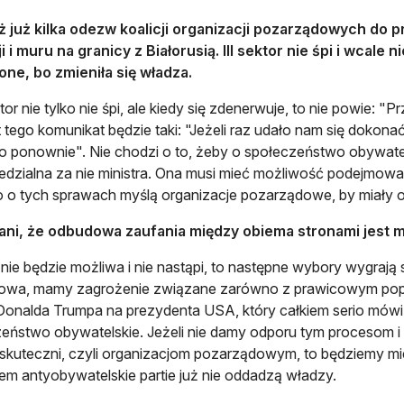
ż już kilka odezw koalicji organizacji pozarządowych do 
i i muru na granicy z Białorusią. III sektor nie śpi i wcale
one, bo zmieniła się władza.
ktor nie tylko nie śpi, ale kiedy się zdenerwuje, to nie powie: 
 tego komunikat będzie taki: "Jeżeli raz udało nam się dokona
to ponownie". Nie chodzi o to, żeby o społeczeństwo obywate
dzialna za nie ministra. Ona musi mieć możliwość podejmowan
o o tych sprawach myślą organizacje pozarządowe, by miały 
Pani, że odbudowa zaufania między obiema stronami jest m
i nie będzie możliwa i nie nastąpi, to następne wybory wygrają s
żowa, mamy zagrożenie związane zarówno z prawicowym popul
onalda Trumpa na prezydenta USA, który całkiem serio mówi, ż
eństwo obywatelskie. Jeżeli nie damy odporu tym procesom i 
skuteczni, czyli organizacjom pozarządowym, to będziemy mi
em antyobywatelskie partie już nie oddadzą władzy.