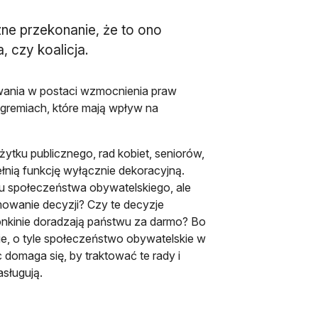
ne przekonanie, że to ono
, czy koalicja.
kiwania w postaci wzmocnienia praw
 gremiach, które mają wpływ na
tku publicznego, rad kobiet, seniorów,
łnią funkcję wyłącznie dekoracyjną.
łosu społeczeństwa obywatelskiego, ale
mowanie decyzji? Czy te decyzje
łonkinie doradzają państwu za darmo? Bo
ie, o tyle społeczeństwo obywatelskie w
 domaga się, by traktować te rady i
sługują.