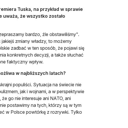
premiera Tuska, na przykład w sprawie
 nie uważa, że wszystko zostało
"Przepraszamy bardzo, źle obstawiliśmy".
ć jakiejś zmiany władzy, to możemy
lskie zadbać w ten sposób, że pojawi się
ia konkretnych decyzji, a także słuchać
one faktyczny wpływ.
ożliwa w najbliższych latach?
krajni populiści. Sytuacja na świecie nie
izmem, jak i wojnami, a w perspektywie
e go nie interesuje ani NATO, ani
nie postawimy na tych, którzy są w tym
eć w Polsce powtórkę z rozrywki. Tylko