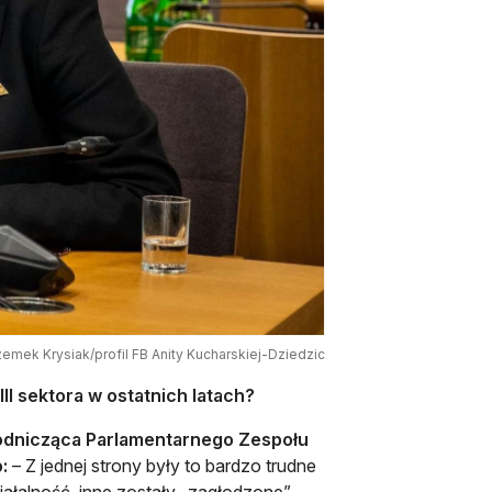
zemek Krysiak/profil FB Anity Kucharskiej-Dziedzic
III sektora w ostatnich latach?
odnicząca Parlamentarnego Zespołu
:
– Z jednej strony były to bardzo trudne
iałalność, inne zostały „zagłodzone”