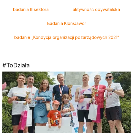
badania III sektora
aktywność obywatelska
Badania Klon/Jawor
badanie „Kondycja organizacji pozarządowych 2021”
#ToDziała