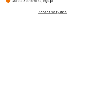
●
Dorota Setniewska, ngo.pl
Zobacz wszystkie