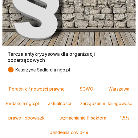
Tarcza antykryzysowa dla organizacji
pozarządowych
●
Katarzyna Sadło dla ngo.pl
Tagi
Poradnik / nowości prawne
SCWO
Warszawa
Redakcja ngo.pl
aktualności
zarządzanie, księgowość
prawo i obowiązki
wzmacnianie III sektora
1,5%
pandemia covid-19