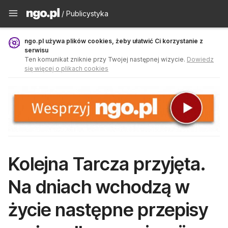
Publicystyka - ngo.pl
/ Publicystyka
ngo.pl używa plików cookies, żeby ułatwić Ci korzystanie z
serwisu
Ten komunikat zniknie przy Twojej następnej wizycie.
Dowiedz
się więcej o plikach cookies
Kolejna Tarcza przyjęta.
Na dniach wchodzą w
życie następne przepisy