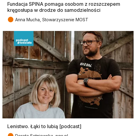
Fundacja SPINA pomaga osobom z rozszczepem
kręgosłupa w drodze do samodzielności
●
Anna Mucha, Stowarzyszenie MOST
Lenistwo. Łąki to lubią [podcast]
●
Dorota Setniewska, ngo.pl