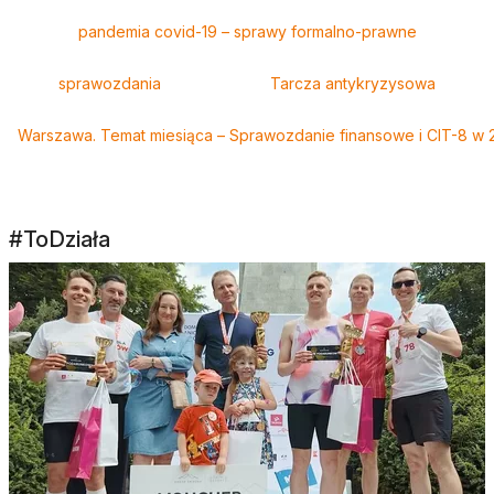
pandemia covid-19 – sprawy formalno-prawne
sprawozdania
Tarcza antykryzysowa
Warszawa. Temat miesiąca – Sprawozdanie finansowe i CIT-8 w 2
#ToDziała