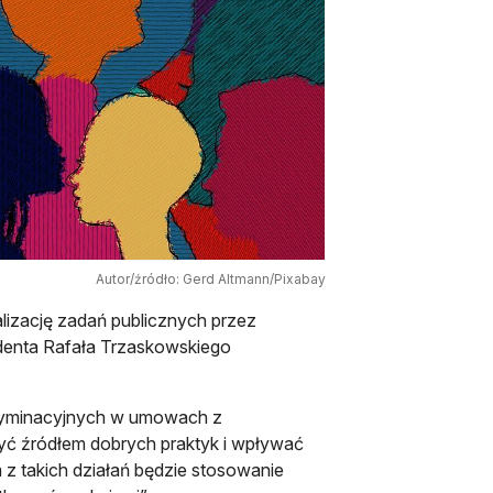
Autor/źródło: Gerd Altmann/Pixabay
izację zadań publicznych przez
ydenta Rafała Trzaskowskiego
skryminacyjnych w umowach z
yć źródłem dobrych praktyk i wpływać
z takich działań będzie stosowanie