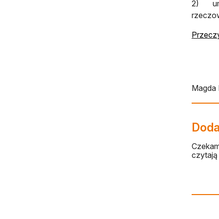
2) umo
rzeczow
Przeczy
Magda 
Dodaj
Czekamy
czytają 