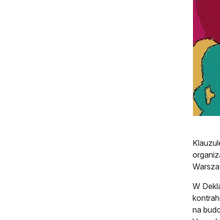
Klauzul
organiz
Warszaw
W Dekla
kontrah
na budo