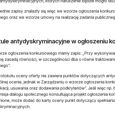
 antydyskryminacyjnych, których naruszenie będzie mogło sku
dnie zapisy znalazły się więc we wzorze ogłoszenia konkurs
nego oraz we wzorze umowy na realizację zadania publiczneg
zule antydyskryminacyjne w ogłoszeniu 
rze ogłoszenia konkursowego mamy zapis: „Przy wykonywani
 się zasadą równości, w szczególności dba o równe traktowan
nego”.
otokołu oceny oferty nie zawiera punktów dotyczących antyd
lnej ocenie, jednak w Zarządzeniu o wzorze ogłoszenia ko
kacji, usuwania oraz dodawania podkryteriów”. Jeśli więc np. b
misja dialogu społecznego konsultująca projekt ogłoszenia k
ione, może dodać do karty oceny punkt dotyczący spełnian
kryminacyjnych.