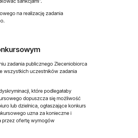
tkować sankcjami”.
owego na realizację zadania
o.
konkursowym
u zadania publicznego Zleceniobiorca
ie wszystkich uczestników zadania
yskryminacji, które podlegałaby
nkursowego dopuszcza się możliwość
iuro lub dzielnica, ogłaszające konkurs
onkursowego uzna za konieczne i
ia przez ofertę wymogów