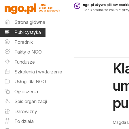
Publicystyka - ngo.pl
ngo.pl używa plików cookie
Portal
organizacji
Ten komunikat zniknie przy
pozarządowych
Menu główne
Strona główna
Publicystyka
Poradnik
Fakty o NGO
Fundusze
Kl
Szkolenia i wydarzenia
um
Usługi dla NGO
Ogłoszenia
pu
Spis organizacji
Darowizny
To działa
Magda D