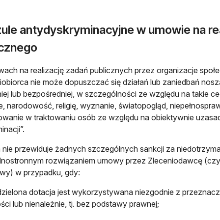
zule antydyskryminacyjne w umowie na rea
icznego
ch na realizację zadań publicznych przez organizacje społe
iobiorca nie może dopuszczać się działań lub zaniedbań nos
iej lub bezpośredniej, w szczególności ze względu na takie ce
e, narodowość, religię, wyznanie, światopogląd, niepełnospraw
wanie w traktowaniu osób ze względu na obiektywnie uzasad
inacji”.
ie przewiduje żadnych szczególnych sankcji za niedotrzyma
ednostronnym rozwiązaniem umowy przez Zleceniodawcę (czyli 
wy) w przypadku, gdy:
elona dotacja jest wykorzystywana niezgodnie z przeznacz
ci lub nienależnie, tj. bez podstawy prawnej;