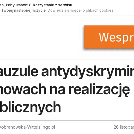
s, żeby ułatwić Ci korzystanie z serwisu
 Twojej następnej wizycie.
Dowiedz się więcej o plikach cookies
auzule antydyskrymi
owach na realizację
blicznych
obranowska-Wittels, ngo.pl
28 listop