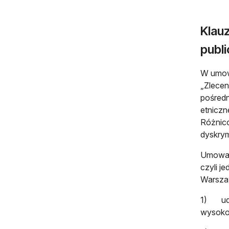
Klau
publ
W umowa
„Zlecen
pośredn
etniczn
Różnico
dyskrym
Umowa n
czyli j
Warsza
1) udzi
wysokoś