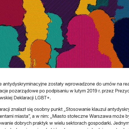
e antydyskryminacyjne zostały wprowadzone do umów na real
acje pozarządowe po podpisaniu w lutym 2019 r. przez Prez
skiej Deklaracji LGBT+.
racji znalazł się osobny punkt „Stosowanie klauzul antydy
entami miasta”, a w nim: „Miasto stołeczne Warszawa może b
wanie dobrych praktyk w wielu sektorach gospodarki. Jednym 