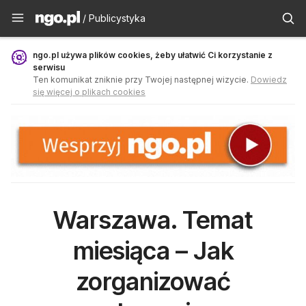
Publicystyka - ngo.pl
/ Publicystyka
ngo.pl używa plików cookies, żeby ułatwić Ci korzystanie z
serwisu
Ten komunikat zniknie przy Twojej następnej wizycie.
Dowiedz
się więcej o plikach cookies
Warszawa. Temat
miesiąca – Jak
zorganizować