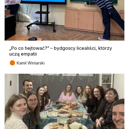
„Po co hejtować?” – bydgoscy licealiści, którzy
uczą empatii
●
Kamil Winiarski