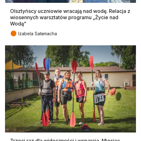
Olsztyńscy uczniowie wracają nad wodę. Relacja z
wiosennych warsztatów programu „Życie nad
Wodą”
●
Izabela Sałamacha
Trzeci raz dla widoczności i wsparcia. Miesiąc