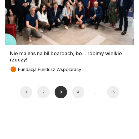
Nie ma nas na billboardach, bo… robimy wielkie
rzeczy!
●
Fundacja Fundusz Współpracy
…
1
2
3
4
15