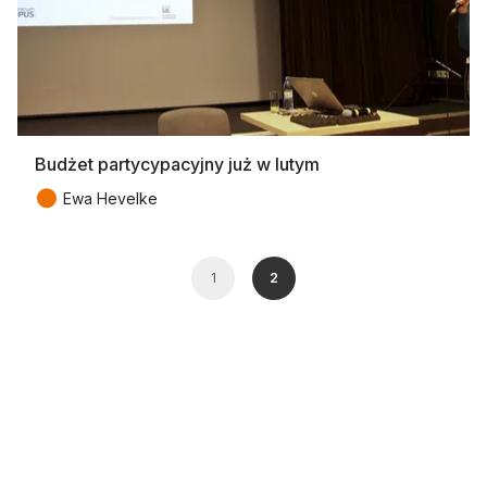
Budżet partycypacyjny już w lutym
●
Ewa Hevelke
1
2