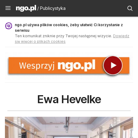
Publicystyka - ngo.pl
/ Publicystyka
ngo.pl używa plików cookies, żeby ułatwić Ci korzystanie z
serwisu
Ten komunikat zniknie przy Twojej następnej wizycie.
Dowiedz
się więcej o plikach cookies
Ewa Hevelke