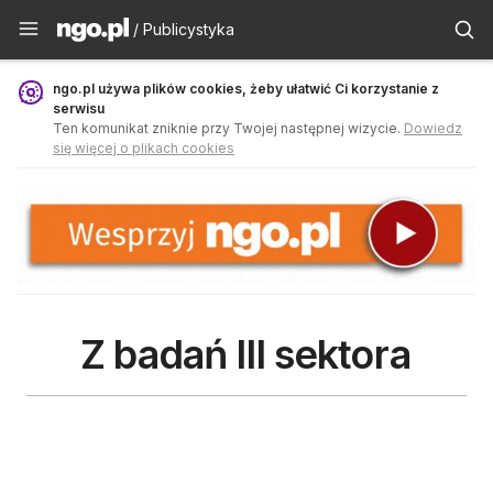
Publicystyka - ngo.pl
/ Publicystyka
ngo.pl używa plików cookies, żeby ułatwić Ci korzystanie z
serwisu
Ten komunikat zniknie przy Twojej następnej wizycie.
Dowiedz
się więcej o plikach cookies
Z badań III sektora