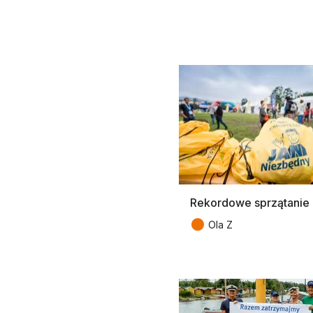
Rekordowe sprzątanie 
●
Ola Z