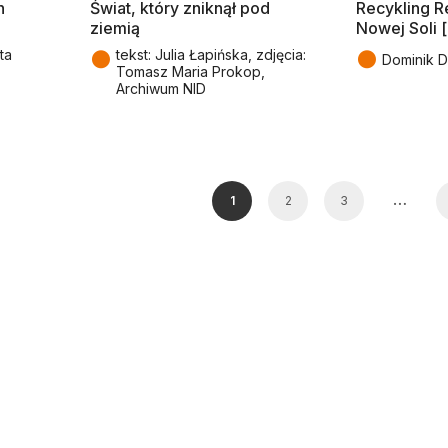
h
Świat, który zniknął pod
Recykling Re
ziemią
Nowej Soli [
●
●
ta
tekst: Julia Łapińska, zdjęcia:
Dominik D
Tomasz Maria Prokop,
Archiwum NID
…
1
2
3