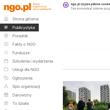
Publicystyka - ngo.pl
ngo.pl używa plików cookie
Portal
organizacji
Ten komunikat zniknie przy
pozarządowych
Menu główne
Strona główna
Publicystyka
Poradnik
Fakty o NGO
Fundusze
Szkolenia i wydarzenia
Usługi dla NGO
Ogłoszenia
Spis organizacji
Darowizny
To działa