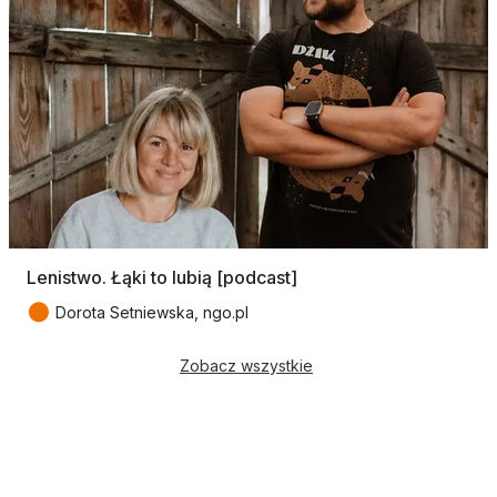
Lenistwo. Łąki to lubią [podcast]
●
Dorota Setniewska, ngo.pl
Zobacz wszystkie