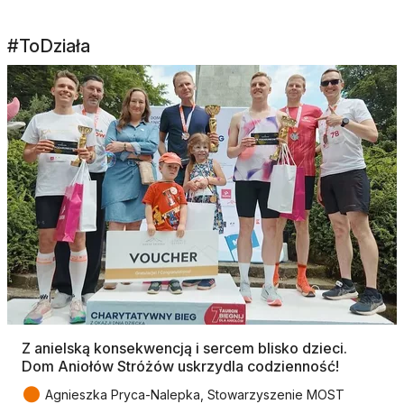
#ToDziała
Z anielską konsekwencją i sercem blisko dzieci.
Dom Aniołów Stróżów uskrzydla codzienność!
●
Agnieszka Pryca-Nalepka, Stowarzyszenie MOST