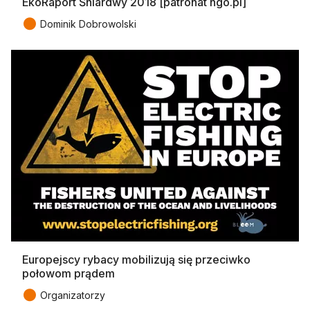
EkoRaport Śniardwy 2018 [patronat ngo.pl]
●
Dominik Dobrowolski
Europejscy rybacy mobilizują się przeciwko
połowom prądem
●
Organizatorzy