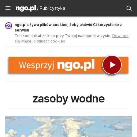
Publicystyka - ngo.pl
/ Publicystyka
ngo.pl używa plików cookies, żeby ułatwić Ci korzystanie z
serwisu
Ten komunikat zniknie przy Twojej następnej wizycie.
Dowiedz
się więcej o plikach cookies
zasoby wodne