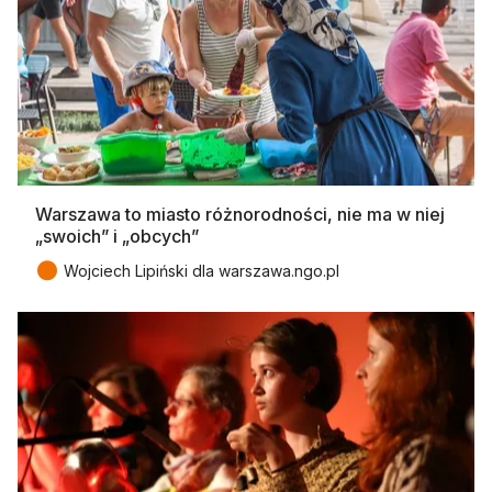
Warszawa to miasto różnorodności, nie ma w niej
„swoich” i „obcych”
●
Wojciech Lipiński dla warszawa.ngo.pl