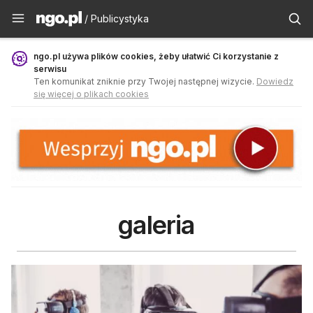
Publicystyka - ngo.pl
/ Publicystyka
ngo.pl używa plików cookies, żeby ułatwić Ci korzystanie z
serwisu
Ten komunikat zniknie przy Twojej następnej wizycie.
Dowiedz
się więcej o plikach cookies
galeria