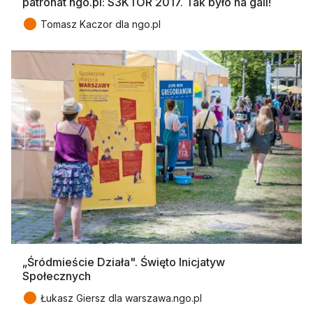
patronat ngo.pl: S3KTOR 2017. Tak było na gali!
●
Tomasz Kaczor dla ngo.pl
„Śródmieście Działa". Święto Inicjatyw
Społecznych
●
Łukasz Giersz dla warszawa.ngo.pl