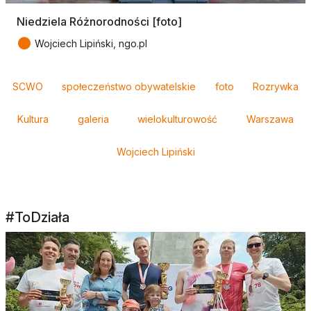
Niedziela Różnorodności [foto]
●
Wojciech Lipiński, ngo.pl
Tagi
SCWO
społeczeństwo obywatelskie
foto
Rozrywka
Kultura
galeria
wielokulturowość
Warszawa
Wojciech Lipiński
#ToDziała