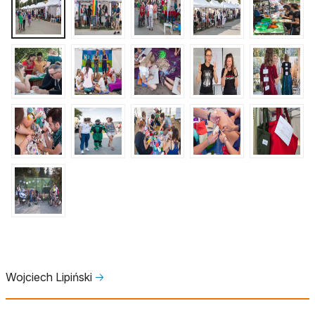
Wojciech Lipiński
🡢