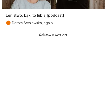
Lenistwo. Łąki to lubią [podcast]
●
Dorota Setniewska, ngo.pl
Zobacz wszystkie