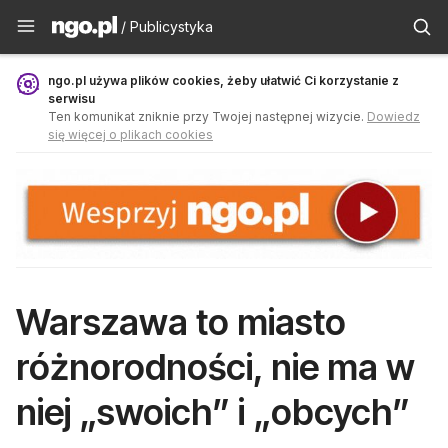
Publicystyka - ngo.pl
/ Publicystyka
ngo.pl używa plików cookies, żeby ułatwić Ci korzystanie z
serwisu
Ten komunikat zniknie przy Twojej następnej wizycie.
Dowiedz
się więcej o plikach cookies
Warszawa to miasto
różnorodności, nie ma w
niej „swoich” i „obcych”