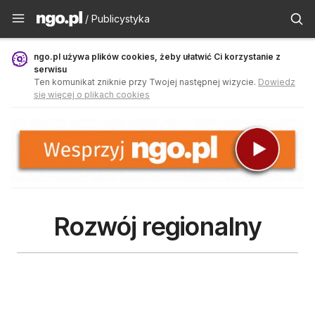
Publicystyka - ngo.pl
/ Publicystyka
ngo.pl używa plików cookies, żeby ułatwić Ci korzystanie z
serwisu
Ten komunikat zniknie przy Twojej następnej wizycie.
Dowiedz
się więcej o plikach cookies
Rozwój regionalny