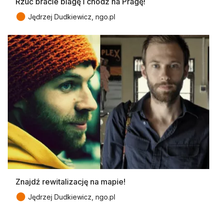
Rzuć bracie blagę i chodź na Pragę!
●
Jędrzej Dudkiewicz, ngo.pl
Znajdź rewitalizację na mapie!
●
Jędrzej Dudkiewicz, ngo.pl