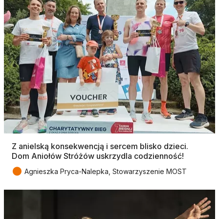
Z anielską konsekwencją i sercem blisko dzieci.
Dom Aniołów Stróżów uskrzydla codzienność!
●
Agnieszka Pryca-Nalepka, Stowarzyszenie MOST