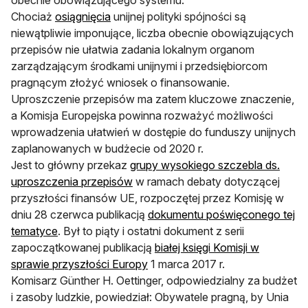
obecnie obowiązującego systemu.
Chociaż
osiągnięcia
unijnej polityki spójności są
niewątpliwie imponujące, liczba obecnie obowiązujących
przepisów nie ułatwia zadania lokalnym organom
zarządzającym środkami unijnymi i przedsiębiorcom
pragnącym złożyć wniosek o finansowanie.
Uproszczenie przepisów ma zatem kluczowe znaczenie,
a Komisja Europejska powinna rozważyć możliwości
wprowadzenia ułatwień w dostępie do funduszy unijnych
zaplanowanych w budżecie od 2020 r.
Jest to główny przekaz
grupy wysokiego szczebla ds.
uproszczenia przepisów
w ramach debaty dotyczącej
przyszłości finansów UE, rozpoczętej przez Komisję w
dniu 28 czerwca publikacją
dokumentu poświęconego tej
tematyce
. Był to piąty i ostatni dokument z serii
zapoczątkowanej publikacją
białej księgi Komisji w
sprawie przyszłości Europy
1 marca 2017 r.
Komisarz Günther H. Oettinger, odpowiedzialny za budżet
i zasoby ludzkie, powiedział: Obywatele pragną, by Unia