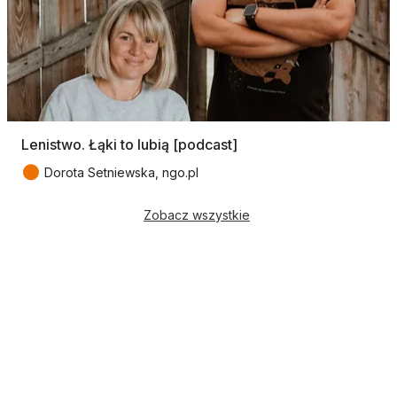
Lenistwo. Łąki to lubią [podcast]
●
Dorota Setniewska, ngo.pl
Zobacz wszystkie