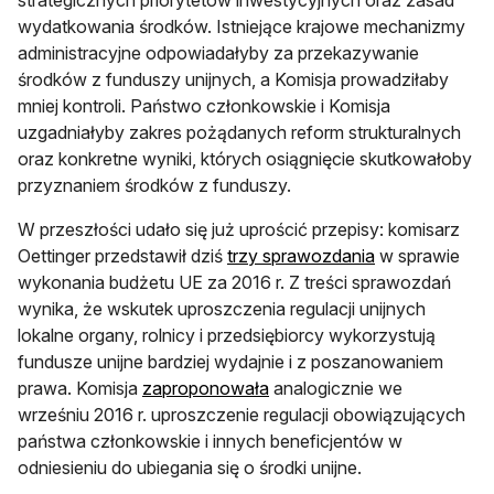
strategicznych priorytetów inwestycyjnych oraz zasad
wydatkowania środków. Istniejące krajowe mechanizmy
administracyjne odpowiadałyby za przekazywanie
środków z funduszy unijnych, a Komisja prowadziłaby
mniej kontroli. Państwo członkowskie i Komisja
uzgadniałyby zakres pożądanych reform strukturalnych
oraz konkretne wyniki, których osiągnięcie skutkowałoby
przyznaniem środków z funduszy.
W przeszłości udało się już uprościć przepisy: komisarz
Oettinger przedstawił dziś
trzy sprawozdania
w sprawie
wykonania budżetu UE za 2016 r. Z treści sprawozdań
wynika, że wskutek uproszczenia regulacji unijnych
lokalne organy, rolnicy i przedsiębiorcy wykorzystują
fundusze unijne bardziej wydajnie i z poszanowaniem
prawa. Komisja
zaproponowała
analogicznie we
wrześniu 2016 r. uproszczenie regulacji obowiązujących
państwa członkowskie i innych beneficjentów w
odniesieniu do ubiegania się o środki unijne.