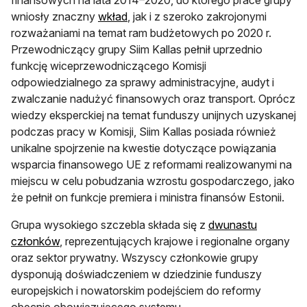
finansowych na lata 2014–2020, do którego prace grupy
wniosły znaczny
wkład
, jak i z szeroko zakrojonymi
rozważaniami na temat ram budżetowych po 2020 r.
Przewodniczący grupy Siim Kallas pełnił uprzednio
funkcję wiceprzewodniczącego Komisji
odpowiedzialnego za sprawy administracyjne, audyt i
zwalczanie nadużyć finansowych oraz transport. Oprócz
wiedzy eksperckiej na temat funduszy unijnych uzyskanej
podczas pracy w Komisji, Siim Kallas posiada również
unikalne spojrzenie na kwestie dotyczące powiązania
wsparcia finansowego UE z reformami realizowanymi na
miejscu w celu pobudzania wzrostu gospodarczego, jako
że pełnił on funkcje premiera i ministra finansów Estonii.
Grupa wysokiego szczebla składa się z
dwunastu
członków
, reprezentujących krajowe i regionalne organy
oraz sektor prywatny. Wszyscy członkowie grupy
dysponują doświadczeniem w dziedzinie funduszy
europejskich i nowatorskim podejściem do reformy