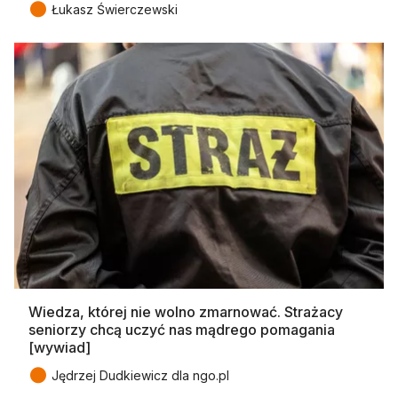
●
Łukasz Świerczewski
Wiedza, której nie wolno zmarnować. Strażacy
seniorzy chcą uczyć nas mądrego pomagania
[wywiad]
●
Jędrzej Dudkiewicz dla ngo.pl