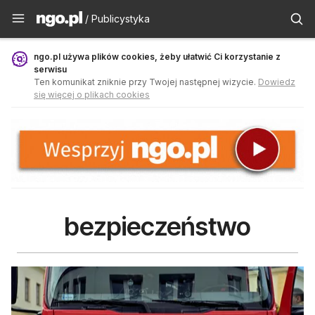
Publicystyka - ngo.pl
/ Publicystyka
ngo.pl używa plików cookies, żeby ułatwić Ci korzystanie z
serwisu
Ten komunikat zniknie przy Twojej następnej wizycie.
Dowiedz
się więcej o plikach cookies
bezpieczeństwo