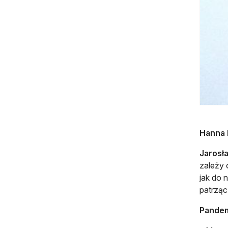
Hanna F
Jarosła
zależy 
jak do 
patrząc
Pandem