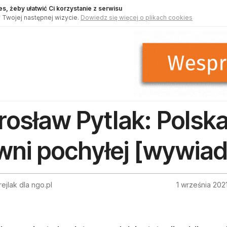
s, żeby ułatwić Ci korzystanie z serwisu
 Twojej następnej wizycie.
Dowiedz się więcej o plikach cookies
rosław Pytlak: Polska
wni pochyłej [wywiad
ejlak dla ngo.pl
1 września 202