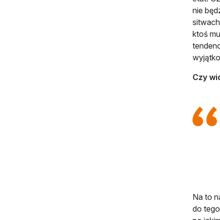
nie będ
sitwach
ktoś mu 
tendenc
wyjątk
Czy wi
Na to n
do tego