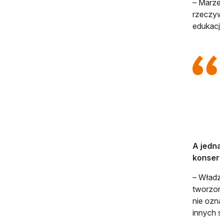
– Marze
rzeczyw
edukacji
A jedn
konser
– Władz
tworzon
nie ozn
innych 