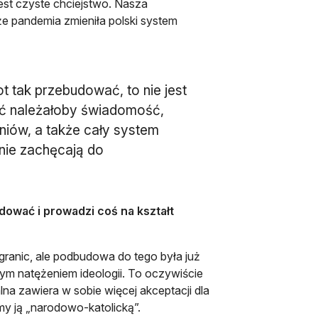
jest czyste chciejstwo. Nasza
że pandemia zmieniła polski system
ot tak przebudować, to nie jest
wać należałoby świadomość,
zniów, a także cały system
nie zachęcają do
dować i prowadzi coś na kształt
granic, ale podbudowa do tego była już
szym natężeniem ideologii. To oczywiście
alna zawiera w sobie więcej akceptacji dla
my ją „narodowo-katolicką”.