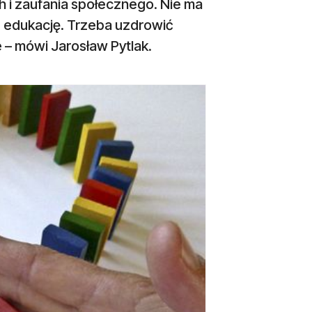
h i zaufania społecznego. Nie ma
ą edukację. Trzeba uzdrowić
 – mówi Jarosław Pytlak.