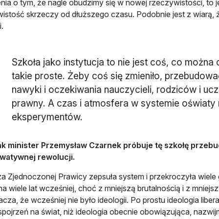
nia o tym, że nagle obudzimy się w nowej rzeczywistości, to 
istość skrzeczy od dłuższego czasu. Podobnie jest z wiarą, 
.
Szkoła jako instytucja to nie jest coś, co można 
takie proste. Żeby coś się zmieniło, przebudo
nawyki i oczekiwania nauczycieli, rodziców i uc
prawny. A czas i atmosfera w systemie oświaty 
eksperymentów.
ak minister Przemysław Czarnek próbuje tę szkołę przebu
watywnej rewolucji.
a Zjednoczonej Prawicy zepsuła system i przekroczyła wiele 
a wiele lat wcześniej, choć z mniejszą brutalnością i z mniej
acza, że wcześniej nie było ideologii. Po prostu ideologia liber
spojrzeń na świat, niż ideologia obecnie obowiązująca, nazwij