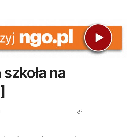
 szkoła na
]
1