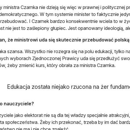
 ministra Czarnka nie dzieją się więc w prawnej i politycznej
 demokratycznego. W tym systemie minister to faktycznie jedyn
przebudować. I Czarnek bardzo konsekwentnie wciela to w życi
st nie jest to zaślepiony głupiec. Jest opanowany ideologią, a
pan, że ministrowi uda się skutecznie przebudować polską
taka szansa. Wszystko nie rozegra się na polu edukacji, tylko n
nych wyborach Zjednoczonej Prawicy uda się przedłużyć swoj
, żeby zmienić kurs, który obrała za ministra Czarnka.
Edukacja została niejako rzucona na żer fundam
to nauczyciele?
ciele jako elektorat nie są dla tej władzy specjalnie atrakcyjni
zta społeczeństwa. Żeby ich przekonać, trzeba by im dać bardz
aństwo nie ma i nie chce znaleźć.