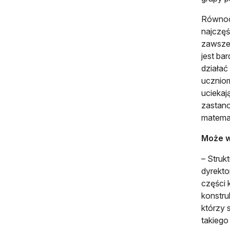
Równocz
najczęś
zawsze 
jest ba
działać
uczniom
uciekaj
zastano
matemat
Może w
– Struk
dyrekto
części 
konstru
którzy 
takiego