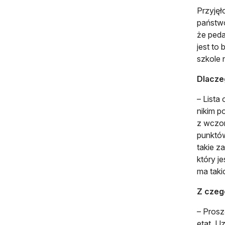
Przyjęł
państwo
że peda
jest to
szkole 
Dlacze
– Lista
nikim p
z wczor
punktów
takie z
który j
ma taki
Z czeg
– Prosz
etat. U