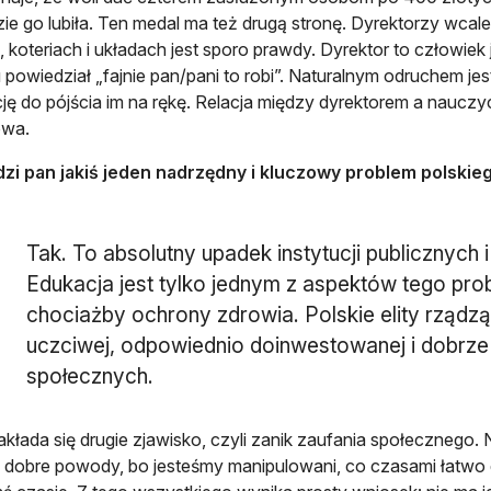
zie go lubiła. Ten medal ma też drugą stronę. Dyrektorzy wcale
, koteriach i układach jest sporo prawdy. Dyrektor to człowiek
powiedział „fajnie pan/pani to robi”. Naturalnym odruchem jest, ż
ję do pójścia im na rękę. Relacja między dyrektorem a nauczy
owa.
dzi pan jakiś jeden nadrzędny i kluczowy problem polski
Tak. To absolutny upadek instytucji publicznych 
Edukacja jest tylko jednym z aspektów tego pro
chociażby ochrony zdrowia. Polskie elity rząd
uczciwej, odpowiednio doinwestowanej i dobrze
społecznych.
akłada się drugie zjawisko, czyli zanik zaufania społecznego.
 dobre powody, bo jesteśmy manipulowani, co czasami łatwo d