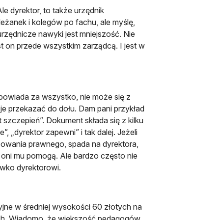
le dyrektor, to także urzędnik
eżanek i kolegów po fachu, ale myślę,
rzędnicze nawyki jest mniejszość. Nie
st on przede wszystkim zarządcą. I jest w
dpowiada za wszystko, nie może się z
 je przekazać do dołu. Dam pani przykład
szczepień”. Dokument składa się z kilku
 „dyrektor zapewni” i tak dalej. Jeżeli
cowania prawnego, spada na dyrektora,
i oni mu pomogą. Ale bardzo często nie
eciwko dyrektorowi.
yjne w średniej wysokości 60 złotych na
ych. Wiadomo, że większość pedagogów