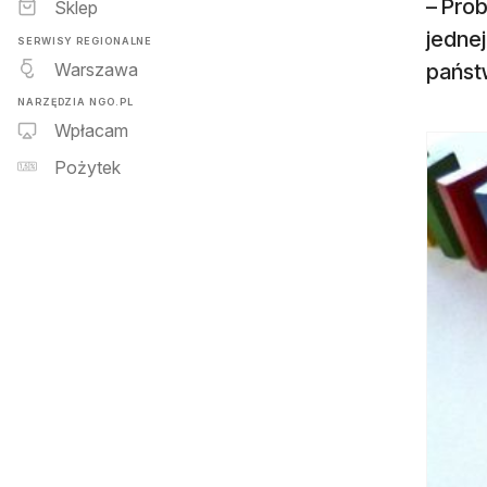
– Prob
Sklep
jednej
SERWISY REGIONALNE
Warszawa
państw
NARZĘDZIA NGO.PL
Wpłacam
Pożytek