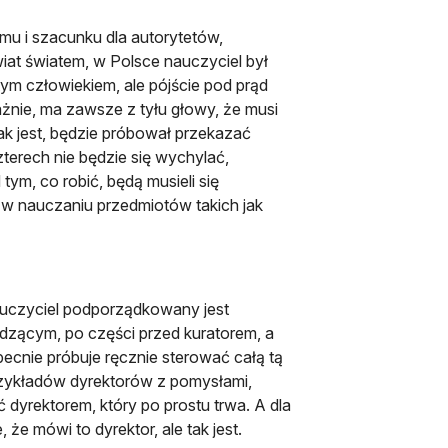
u i szacunku dla autorytetów,
wiat światem, w Polsce nauczyciel był
m człowiekiem, ale pójście pod prąd
ażnie, ma zawsze z tyłu głowy, że musi
jak jest, będzie próbował przekazać
terech nie będzie się wychylać,
tym, co robić, będą musieli się
 w nauczaniu przedmiotów takich jak
nauczyciel podporządkowany jest
dzącym, po części przed kuratorem, a
becnie próbuje ręcznie sterować całą tą
przykładów dyrektorów z pomysłami,
 dyrektorem, który po prostu trwa. A dla
 że mówi to dyrektor, ale tak jest.