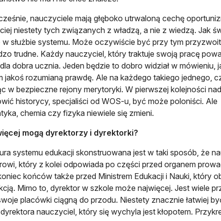
eśnie, nauczyciele mają głęboko utrwaloną cechę oportunizm
ciej niestety tych związanych z władzą, a nie z wiedzą. Jak ś
w służbie systemu. Może oczywiście być przy tym przyzwoity
rdzo trudne. Każdy nauczyciel, który traktuje swoją pracę pow
 dla dobra ucznia. Jeden będzie to dobro widział w mówieniu, 
 jakoś rozumianą prawdę. Ale na każdego takiego jednego, cz
ąc w bezpieczne rejony merytoryki. W pierwszej kolejności nad 
wić historycy, specjaliści od WOS-u, być może poloniści. Ale
yka, chemia czy fizyka niewiele się zmieni.
ięcej mogą dyrektorzy i dyrektorki?
tura systemu edukacji skonstruowana jest w taki sposób, że 
rowi, który z kolei odpowiada po części przed organem prowa
koniec końców także przed Ministrem Edukacji i Nauki, który o
kcją. Mimo to, dyrektor w szkole może najwięcej. Jest wiele 
swoje placówki ciągną do przodu. Niestety znacznie łatwiej być
 dyrektora nauczyciel, który się wychyla jest kłopotem. Przykre,