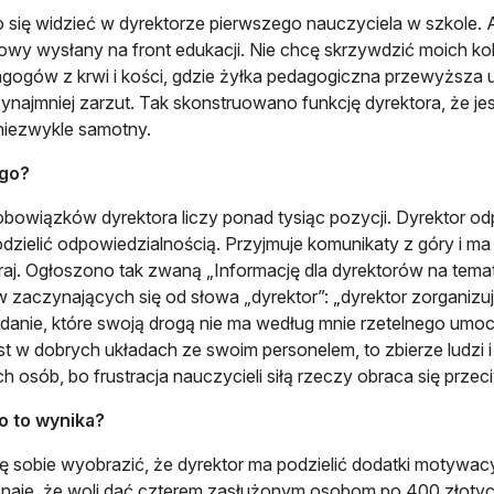
o się widzieć w dyrektorze pierwszego nauczyciela w szkole. A
wy wysłany na front edukacji. Nie chcę skrzywdzić moich kol
gogów z krwi i kości, gdzie żyłka pedagogiczna przewyższa u
 bynajmniej zarzut. Tak skonstruowano funkcję dyrektora, że je
niezwykle samotny.
go?
 obowiązków dyrektora liczy ponad tysiąc pozycji. Dyrektor o
odzielić odpowiedzialnością. Przyjmuje komunikaty z góry i ma
aj. Ogłoszono tak zwaną „Informację dla dyrektorów na temat 
 zaczynających się od słowa „dyrektor”: „dyrektor zorganizuje”,
adanie, które swoją drogą nie ma według mnie rzetelnego umo
est w dobrych układach ze swoim personelem, to zbierze ludzi 
ch osób, bo frustracja nauczycieli siłą rzeczy obraca się prz
o to wynika?
ę sobie wyobrazić, że dyrektor ma podzielić dodatki motywac
znaje, że woli dać czterem zasłużonym osobom po 400 złot