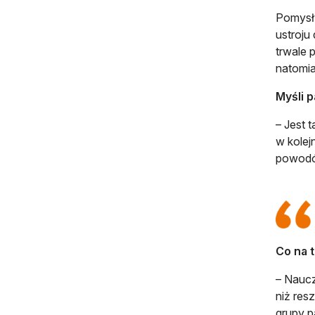
Pomysły
ustroju
trwale 
natomia
Myśli 
– Jest 
w kolej
powodów
Co na 
– Nauczy
niż res
grupy p