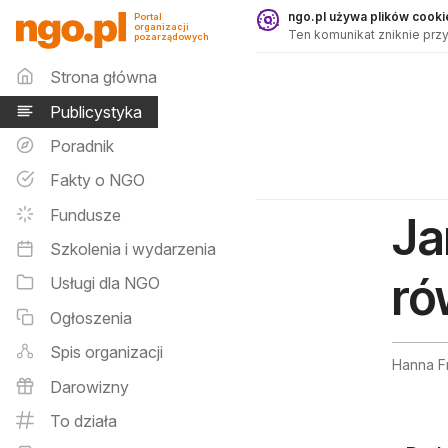
Publicystyka - ngo.pl
ngo.pl używa plików cookie
Portal
organizacji
Ten komunikat zniknie przy
pozarządowych
Menu główne
Strona główna
Publicystyka
Poradnik
Fakty o NGO
Fundusze
Ja
Szkolenia i wydarzenia
ró
Usługi dla NGO
Ogłoszenia
Spis organizacji
Hanna Fr
Darowizny
To działa