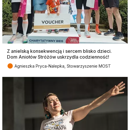
Z anielską konsekwencją i sercem blisko dzieci.
Dom Aniołów Stróżów uskrzydla codzienność!
●
Agnieszka Pryca-Nalepka, Stowarzyszenie MOST