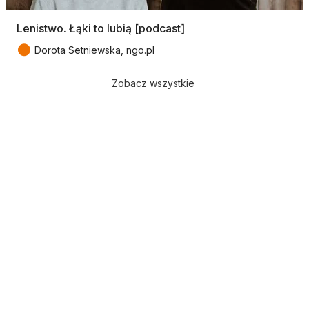
Lenistwo. Łąki to lubią [podcast]
●
Dorota Setniewska, ngo.pl
Zobacz wszystkie