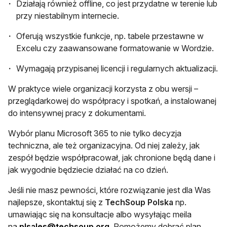
Działają również offline, co jest przydatne w terenie lub
przy niestabilnym internecie.
Oferują wszystkie funkcje, np. tabele przestawne w
Excelu czy zaawansowane formatowanie w Wordzie.
Wymagają przypisanej licencji i regularnych aktualizacji.
W praktyce wiele organizacji korzysta z obu wersji –
przeglądarkowej do współpracy i spotkań, a instalowanej
do intensywnej pracy z dokumentami.
Wybór planu Microsoft 365 to nie tylko decyzja
techniczna, ale też organizacyjna. Od niej zależy, jak
zespół będzie współpracował, jak chronione będą dane i
jak wygodnie będziecie działać na co dzień.
Jeśli nie masz pewności, które rozwiązanie jest dla Was
najlepsze, skontaktuj się z
TechSoup Polska
np.
umawiając się na konsultacje albo wysyłając meila
otwiera się w nowej karcie
na
plsales@techsoup.org
. Pomożemy dobrać plan