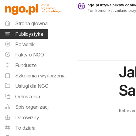
Publicystyka - ngo.pl
ngo.pl używa plików cookie
Portal
organizacji
Ten komunikat zniknie przy
pozarządowych
Menu główne
Strona główna
Publicystyka
Poradnik
Fakty o NGO
Fundusze
Ja
Szkolenia i wydarzenia
Sa
Usługi dla NGO
Ogłoszenia
Spis organizacji
Katarzyn
Darowizny
To działa