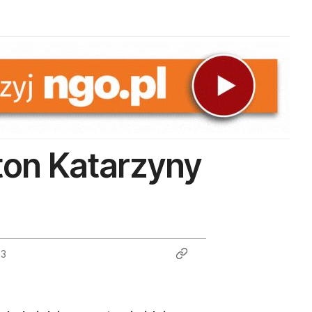
eton Katarzyny
23