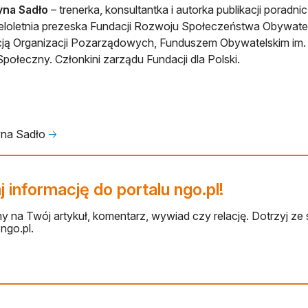
yna Sadło
– trenerka, konsultantka i autorka publikacji porad
eloletnia prezeska Fundacji Rozwoju Społeczeństwa Obywate
ją Organizacji Pozarządowych, Funduszem Obywatelskim im.
Społeczny. Członkini zarządu Fundacji dla Polski.
yna Sadło
🡢
 informację do portalu ngo.pl!
 na Twój artykuł, komentarz, wywiad czy relację. Dotrzyj ze 
ngo.pl.