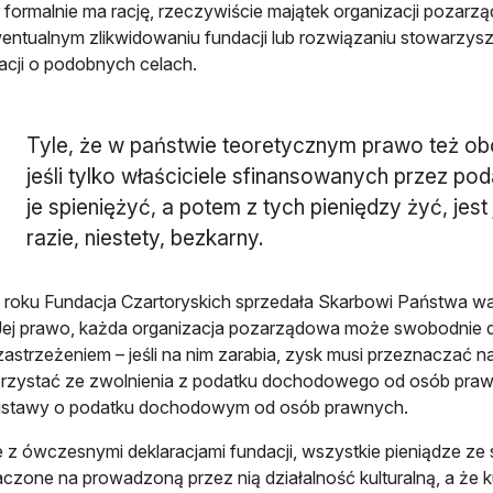
r formalnie ma rację, rzeczywiście majątek organizacji pozarz
entualnym zlikwidowaniu fundacji lub rozwiązaniu stowarzysz
acji o podobnych celach.
Tyle, że w państwie teoretycznym prawo też obow
jeśli tylko właściciele sfinansowanych przez p
je spieniężyć, a potem z tych pieniędzy żyć, jes
razie, niestety, bezkarny.
roku Fundacja Czartoryskich sprzedała Skarbowi Państwa wart
 Jej prawo, każda organizacja pozarządowa może swobodnie
astrzeżeniem – jeśli na nim zarabia, zysk musi przeznaczać na
rzystać ze zwolnienia z podatku dochodowego od osób praw
7 ustawy o podatku dochodowym od osób prawnych.
 z ówczesnymi deklaracjami fundacji, wszystkie pieniądze ze 
czone na prowadzoną przez nią działalność kulturalną, a że k