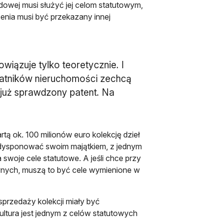
ądowej musi służyć jej celom statutowym,
enia musi być przekazany innej
iązuje tylko teoretycznie. I
odatników nieruchomości zechcą
t już sprawdzony patent. Na
ą ok. 100 milionów euro kolekcję dzieł
 dysponować swoim majątkiem, z jednym
 swoje cele statutowe. A jeśli chce przy
nych, muszą to być cele wymienione w
sprzedaży kolekcji miały być
ultura jest jednym z celów statutowych