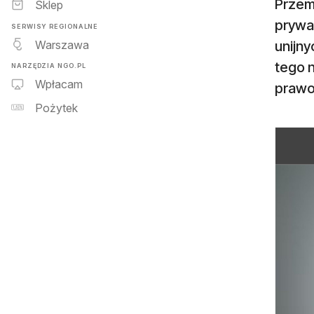
Przem
Sklep
prywat
SERWISY REGIONALNE
Warszawa
unijny
tego n
NARZĘDZIA NGO.PL
Wpłacam
prawo 
Pożytek