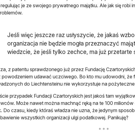
 regulując je ze swojego prywatnego majątku. Ale jak się robi i
problemów.
Jeśli więc jeszcze raz usłyszycie, że jakaś wz
organizacja nie będzie mogła przeznaczyć mająt
wiedzcie, że jeśli tylko zechce, ma już przetarte 
za, z patentu sprawdzonego już przez Fundację Czartoryskic
z powodzeniem udawać uczciwego. Bo kto mu udowodni, że f
dzonych do Liechtensteinu nie wykorzystuje na pożyteczne
cie przypadek Fundacji Czartoryskich jest jakoś tam wyjątkow
wców. Może nawet można machnąć ręką na te 100 milionów e
. Do czasu, kiedy któraś władza nie uzna, że jedynym sposo
zbawienie wszystkich organizacji ulgi podatkowej. Panikuję?