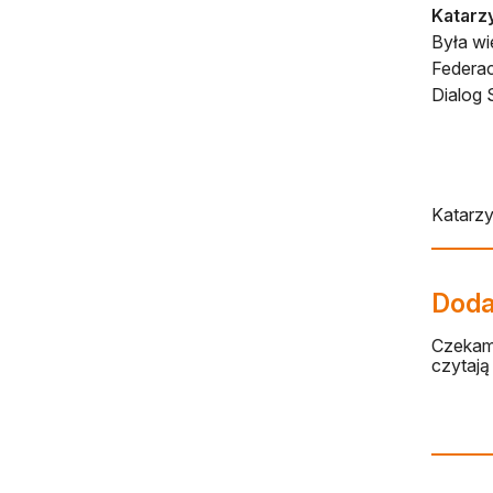
Katarz
Była wi
Federac
Dialog 
Katarz
Dodaj
Czekamy
czytają 