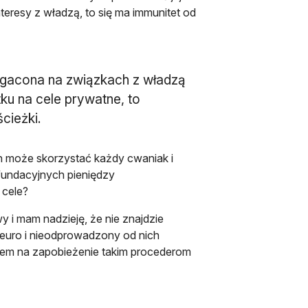
nteresy z władzą, to się ma immunitet od
bogacona na związkach z władzą
ku na cele prywatne, to
ścieżki.
h może skorzystać każdy cwaniak i
undacyjnych pieniędzy
 cele?
y i mam nadzieję, że nie znajdzie
uro i nieodprowadzony od nich
bem na zapobieżenie takim procederom