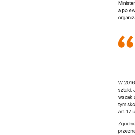
Ministe
a po ew
organiz
W 2016 
sztuki.
wszak z
tym sko
art. 1
Zgodnie
przezna