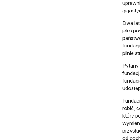
uprawni
giganty
Dwa lat
jako po
państwe
fundacj
pilnie 
Pytany 
fundacj
fundacj
udostęp
Fundacj
robić, 
który p
wymieni
przysłu
od doch