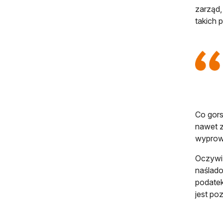
zarząd,
takich 
Co gors
nawet 
wyprowa
Oczywiś
naślado
podatek
jest po