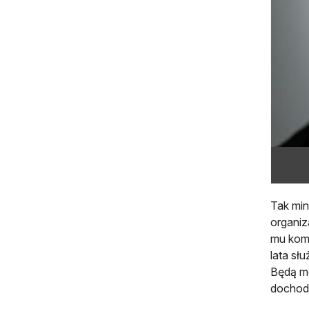
Tak min
organiz
mu kome
lata sł
Będą mo
dochody