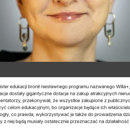
ister edukacji bronił niesławnego programu nazwanego Willa+,
acje dostały gigantyczne dotacje na zakup atrakcyjnych nieruc
ntatorzy, przekonywali, że wszystkie zakupione z publiczny
użyć celom edukacyjnym, bo organizacje będące ich właścicie
gły, co prawda, wykorzystywać je także do prowadzenia dział
 z niej będą musiały ostatecznie przeznaczać na działalność