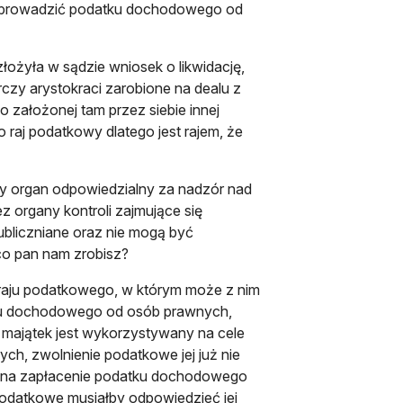
odprowadzić podatku dochodowego od
złożyła w sądzie wniosek o likwidację,
czy arystokraci zarobione na dealu z
założonej tam przez siebie innej
bo raj podatkowy dlatego jest rajem, że
szy organ odpowiedzialny za nadzór nad
 organy kontroli zajmujące się
ubliczniane oraz nie mogą być
co pan nam zrobisz?
 raju podatkowego, w którym może z nim
datku dochodowego od osób prawnych,
ej majątek jest wykorzystywany na cele
h, zwolnienie podatkowe jej już nie
 już na zapłacenie podatku dochodowego
podatkowe musiałby odpowiedzieć jej