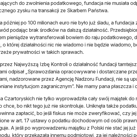
ających do zwolnienia podatkowego, fundacja nie musiała 
cznego zysku na transakcji ze Skarbem Państwa.
a później po 100 milionach euro nie było już śladu, a fundacja 
wód podając brak środków na dalszą działalność. Przedsiębior
m pieniądze wytransferowali bowiem do raju podatkowego, do 
i, o której działalności nic nie wiadomo i nie będzie wiadomo, 
strzeże prywatności w takich sprawach.
przez Najwyższą Izbę Kontroli o działalność fundacji tamtej
ami odpisał „Sprawozdania opracowywane i dostarczane przez
ami, nadzorowane przez Agencję Nadzoru Fundacji, nie są up
niane instytucjom zagranicznym”. Nie mamy pana płaszcza i 
a Czartoryskich nie tylko wyprowadziła cały swój majątek do
co chce, bo nikt tego już nie skontroluje. Uniknęła także po
owinna zapłacić, bo jeśli fiskus nie może zweryfikować, czy j
one w art. 17 ustawy o podatku dochodowym od osób prawnyc
guje. A jeśli po wyprowadzeniu majątku z Polski nie stać jej
odu, który przekazała innemu podmiotowi, za jej należności 