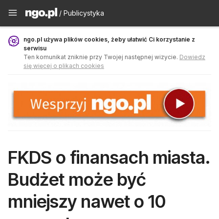
Publicystyka - ngo.pl
/ Publicystyka
ngo.pl używa plików cookies, żeby ułatwić Ci korzystanie z
serwisu
Ten komunikat zniknie przy Twojej następnej wizycie.
Dowiedz
się więcej o plikach cookies
FKDS o finansach miasta.
Budżet może być
mniejszy nawet o 10