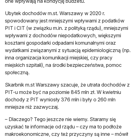
one wpływają na kondycję budżetu.
Ubytek dochodów m.st. Warszawy w 2020 r.
spowodowany jest mniejszymi wpływami z podatków
PIT i CIT (w związku m.in. z polityką rządu), mniejszymi
wpływami z dochodów niepodatkowych, większymi
kosztami gospodarki odpadami komunalnymi oraz
wydatkami związanymi z sytuacją epidemiologiczną (np.
inna organizacja komunikacji miejskiej, czy pracy
miejskich szpitali), na środki bezpieczeństwa, pomoc
społeczną.
Skarbnik m.st Warszawy szacuje, że utrata dochodów z
PIT-u może być na poziomie 845 mln zł. W kwietniu
dochody z PIT wyniosły 376 mln i były o 260 mln
mniejsze niż zazwyczaj.
– Dlaczego? Tego jeszcze nie wiemy. Staramy się
uzyskać te informacje od rządu – czy ma to podłoże
makroekonomiczne, czy też przyczyny są inne – mówił