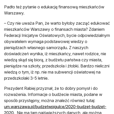
Padło też pytanie o edukację finansową mieszkańców
Warszawy.
– Czy nie uważa Pan, że warto byłoby zacząć edukować
mieszkańców Warszawy o finansach miasta? Zdaniem
Federacji Inicjatyw Oświatowych, bycie odpowiedzialnym
obywatelem wymaga podstawowej wiedzy o
pieniądzach własnego samorządu. Z naszych
doświadczeń wynika, iż mieszkańcy, nawet rodzice, nie
wiedzą skąd się biorą, z budżetu państwa czy miasta,
pieniądze na szkoły, przedszkola i żłobki. Bardzo nieliczni
wiedzą o tym, iż np. nie ma subwencji oświatowej na
przedszkolaki 3-5 letnie.
Prezydent Rabiej przyznał, że to dobry pomysł i do
rozważenia. Informacje o budżecie miasta, podane w
sposób przystępny, można znaleźć również tutaj:
um.warszawa.pl/budzetwpigulce/2020-budzet-budzet-
otwiera się w nowej karcie
2020
. Nie ma tam najświeższych danych, ale można