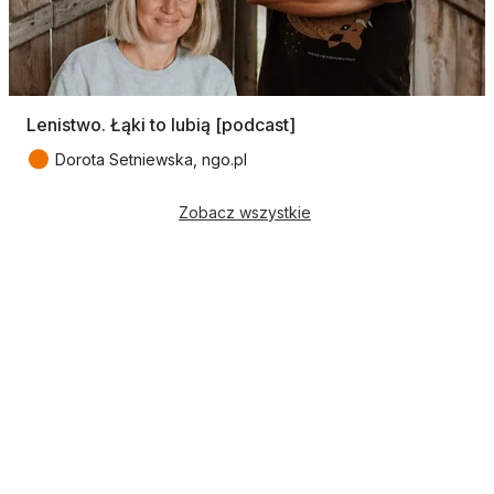
Lenistwo. Łąki to lubią [podcast]
●
Dorota Setniewska, ngo.pl
Zobacz wszystkie