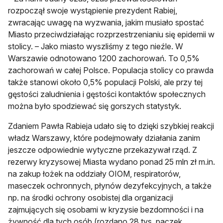
rozpoczął swoje wystąpienie prezydent Rabiej,
zwracając uwagę na wyzwania, jakim musiało spostać
Miasto przeciwdziałając rozprzestrzenianiu się epidemii w
stolicy. – Jako miasto wyszliśmy z tego nieźle. W
Warszawie odnotowano 1200 zachorowań. To 0,5%
zachorowań w całej Polsce. Populacja stolicy co prawda
także stanowi około 0,5% populacji Polski, ale przy tej
gęstości zaludnienia i gęstości kontaktów społecznych
można było spodziewać się gorszych statystyk.
Zdaniem Pawła Rabieja udało się to dzięki szybkiej reakcji
władz Warszawy, które podejmowały działania zanim
jeszcze odpowiednie wytyczne przekazywał rząd. Z
rezerwy kryzysowej Miasta wydano ponad 25 mln zł m.in.
na zakup łożek na oddziały OIOM, respiratorów,
maseczek ochronnych, płynów dezyfekcyjnych, a także
np. na środki ochrony osobistej dla organizacji
zajmujących się osobami w kryzysie bezdomności i na
żywność dla tych osób (rozdano 28 tys. paczek