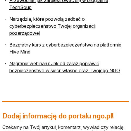
Przewodnik: jak zarejestrować się w programie
otwiera się w nowej karcie
TechSoup
Narzędzia, które pozwolą zadbać o
cyberbezpieczeństwo Twojej organizacji
otwiera się w nowej karcie
pozarządowej
Bezpłatny kurs z cyberbezpieczeństwa na platformie
otwiera się w nowej karcie
Hive Mind
Nagranie webinaru: Jak od zaraz poprawić
otwie
bezpieczeństwo w sieci: własne oraz Twojego NGO
Dodaj informację do portalu ngo.pl!
Czekamy na Twój artykuł, komentarz, wywiad czy relację.