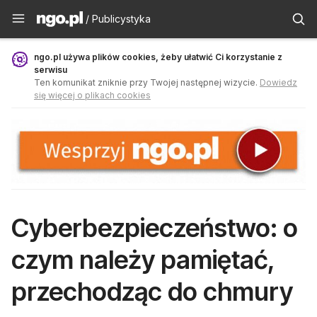
Publicystyka - ngo.pl
/ Publicystyka
ngo.pl używa plików cookies, żeby ułatwić Ci korzystanie z
serwisu
Ten komunikat zniknie przy Twojej następnej wizycie.
Dowiedz
się więcej o plikach cookies
Cyberbezpieczeństwo: o
czym należy pamiętać,
przechodząc do chmury