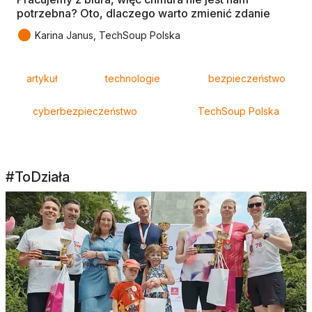
potrzebna? Oto, dlaczego warto zmienić zdanie
●
Karina Janus, TechSoup Polska
Tagi
artykuł
technologie
bezpieczeństwo
cyberbezpieczeństwo
TechSoup Polska
#ToDziała