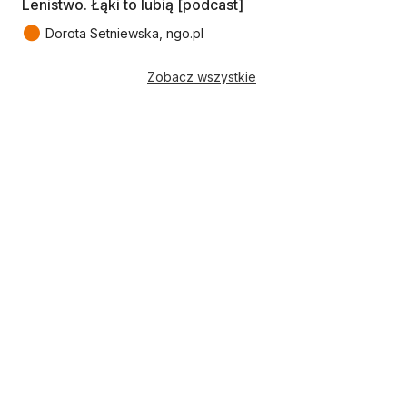
Lenistwo. Łąki to lubią [podcast]
●
Dorota Setniewska, ngo.pl
Zobacz wszystkie