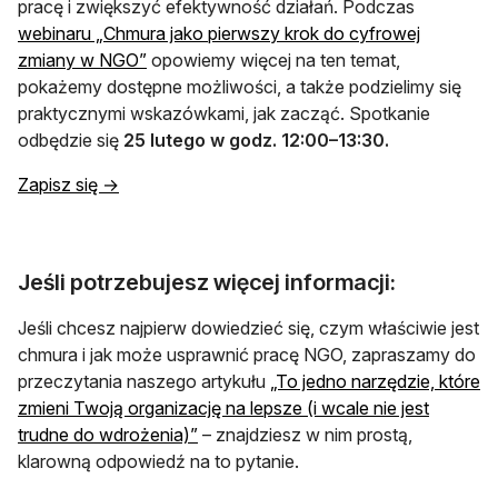
pracę i zwiększyć efektywność działań. Podczas
webinaru „Chmura jako pierwszy krok do cyfrowej
otwiera się w nowej karcie
zmiany w NGO”
opowiemy więcej na ten temat,
pokażemy dostępne możliwości, a także podzielimy się
praktycznymi wskazówkami, jak zacząć. Spotkanie
odbędzie się
25 lutego w godz. 12:00–13:30.
Zapisz się →
Jeśli potrzebujesz więcej informacji:
Jeśli chcesz najpierw dowiedzieć się, czym właściwie jest
chmura i jak może usprawnić pracę NGO, zapraszamy do
przeczytania naszego artykułu
„To jedno narzędzie, które
zmieni Twoją organizację na lepsze (i wcale nie jest
otwiera się w nowej karcie
trudne do wdrożenia)”
– znajdziesz w nim prostą,
klarowną odpowiedź na to pytanie.