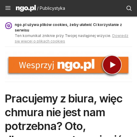
Publicystyka - ngo.pl
/ Publicystyka
ngo.pl używa plików cookies, żeby ułatwić Ci korzystanie z
serwisu
Ten komunikat zniknie przy Twojej następnej wizycie.
Dowiedz
się więcej o plikach cookies
Pracujemy z biura, więc
chmura nie jest nam
potrzebna? Oto,