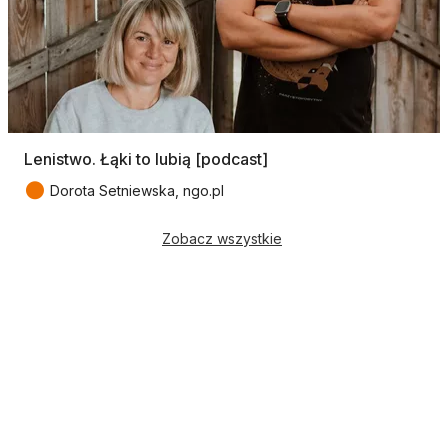
Lenistwo. Łąki to lubią [podcast]
●
Dorota Setniewska, ngo.pl
Zobacz wszystkie