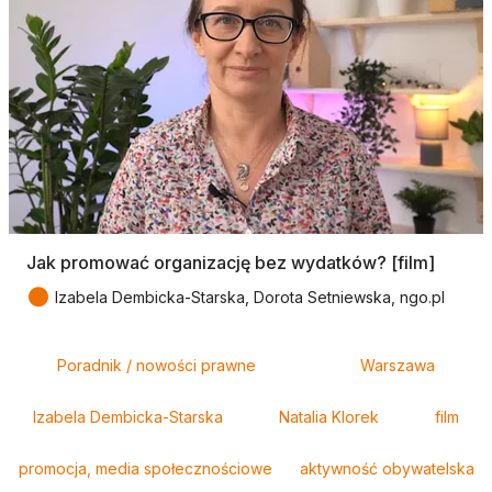
Jak promować organizację bez wydatków? [film]
●
Izabela Dembicka-Starska, Dorota Setniewska, ngo.pl
Tagi
Poradnik / nowości prawne
Warszawa
Izabela Dembicka-Starska
Natalia Klorek
film
promocja, media społecznościowe
aktywność obywatelska