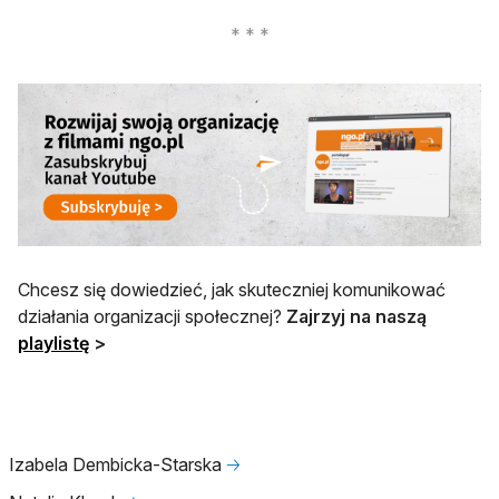
otwiera się w nowej karcie
Chcesz się dowiedzieć, jak skuteczniej komunikować
działania organizacji społecznej?
Zajrzyj na naszą
otwiera się w nowej karcie
playlistę
>
Izabela Dembicka-Starska
🡢