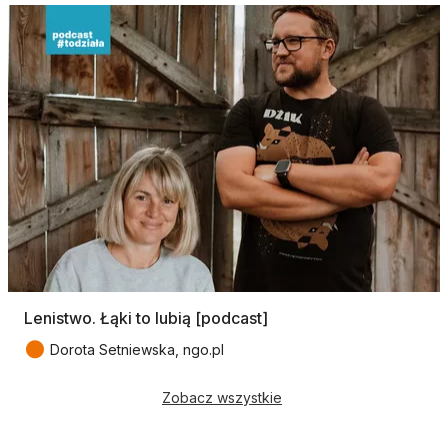
Lenistwo. Łąki to lubią [podcast]
●
Dorota Setniewska, ngo.pl
Zobacz wszystkie