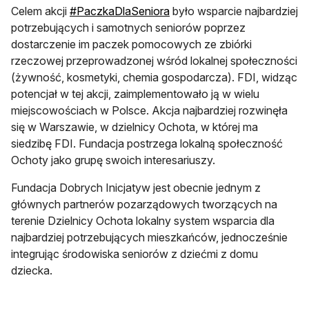
otwiera się w nowej karcie
Celem akcji
#PaczkaDlaSeniora
było wsparcie najbardziej
potrzebujących i samotnych seniorów poprzez
dostarczenie im paczek pomocowych ze zbiórki
rzeczowej przeprowadzonej wśród lokalnej społeczności
(żywność, kosmetyki, chemia gospodarcza). FDI, widząc
potencjał w tej akcji, zaimplementowało ją w wielu
miejscowościach w Polsce. Akcja najbardziej rozwinęła
się w Warszawie, w dzielnicy Ochota, w której ma
siedzibę FDI. Fundacja postrzega lokalną społeczność
Ochoty jako grupę swoich interesariuszy.
Fundacja Dobrych Inicjatyw jest obecnie jednym z
głównych partnerów pozarządowych tworzących na
terenie Dzielnicy Ochota lokalny system wsparcia dla
najbardziej potrzebujących mieszkańców, jednocześnie
integrując środowiska seniorów z dziećmi z domu
dziecka.