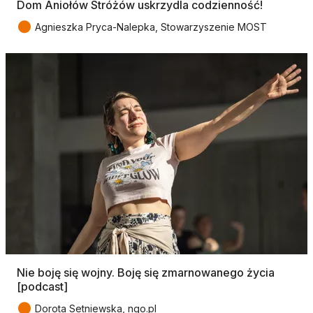
Dom Aniołów Stróżów uskrzydla codzienność!
●
Agnieszka Pryca-Nalepka, Stowarzyszenie MOST
Nie boję się wojny. Boję się zmarnowanego życia
[podcast]
●
Dorota Setniewska, ngo.pl