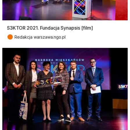
S3KTOR 2021. Fundacja Synapsis [film]
●
Redakcja warszawa.ngo.pl