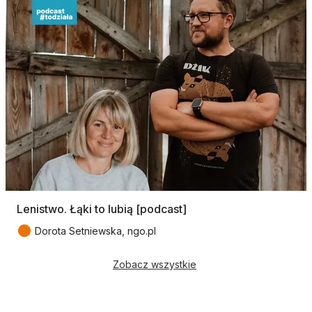
Lenistwo. Łąki to lubią [podcast]
●
Dorota Setniewska, ngo.pl
Zobacz wszystkie