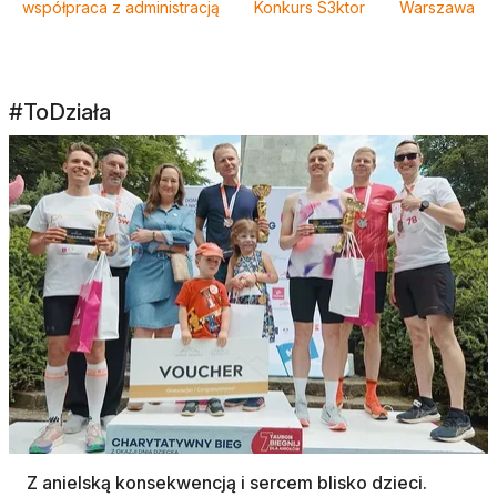
współpraca z administracją
Konkurs S3ktor
Warszawa
#ToDziała
Z anielską konsekwencją i sercem blisko dzieci.