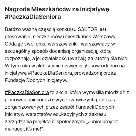
Nagroda Mieszkańców za inicjatywę
#PaczkaDlaSeniora
Bardzo ważną częścią konkursu S3KTOR jest
głosowanie mieszkańców i mieszkanek Warszawy.
Oddając swój głos, warszawianki i warszawiacy w
szczególny sposób doceniają organizację, którą
rozpoznają, a jej działalność uważają za istotną dla nich.
W tym roku w plebiscycie najwięcej głosów oddano na
inicjatywę #PaczkaDlaSeniora, prowadzoną przez
Fundację Dobrych Inicjatyw.
otwiera się w nowej karcie
#PaczkaDlaSeniora
to akcja, którą wymyśliła młodzież z
placówek opiekuńczo-wychowawczych podczas
zorganizowanych przez zespół Fundacji Dobrych
Inicjatyw warsztatów edukacyjnych z zakresu
zarządzania projektami społecznymi „Junior project
manager, it’s me!”.