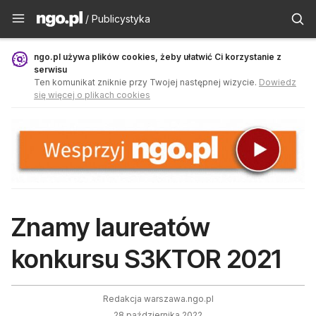
Publicystyka - ngo.pl
/ Publicystyka
ngo.pl używa plików cookies, żeby ułatwić Ci korzystanie z
serwisu
Ten komunikat zniknie przy Twojej następnej wizycie.
Dowiedz
się więcej o plikach cookies
Znamy laureatów
konkursu S3KTOR 2021
Redakcja warszawa.ngo.pl
28 października 2022