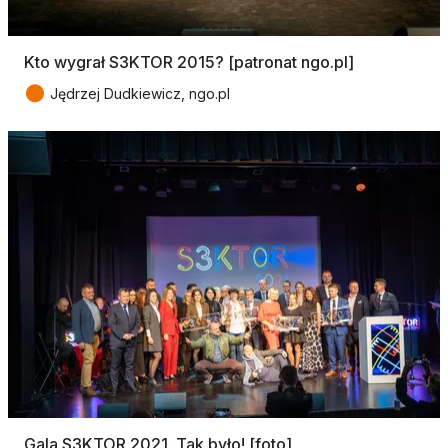
Kto wygrał S3KTOR 2015? [patronat ngo.pl]
●
Jędrzej Dudkiewicz, ngo.pl
Gala S3KTOR 2021. Tak było! [foto]