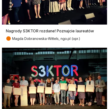
Nagrody S3KTOR rozdane! Poznajcie laureatów
●
Magda Dobranowska-Wittels, ngo.pl (opr.)