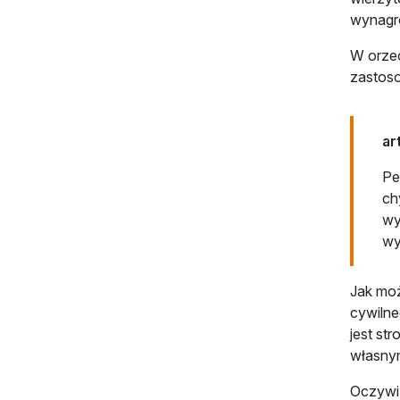
wynagro
W orzec
zastoso
ar
Pe
ch
wy
wy
Jak mo
cywilne
jest st
własnym
Oczywiś