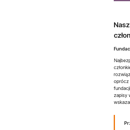
Nasz
czło
Fundac
Najbezp
członki
rozwiąz
oprócz 
fundacj
zapisy 
wskazan
Pr