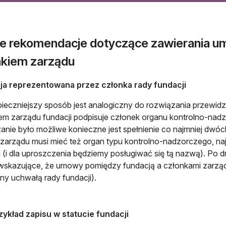
e rekomendacje dotyczące zawierania u
nkiem zarządu
ja reprezentowana przez członka rady fundacji
ieczniejszy sposób jest analogiczny do rozwiązania przewid
em zarządu fundacji podpisuje członek organu kontrolno-nadzo
anie było możliwe konieczne jest spełnienie co najmniej dwó
zarządu musi mieć też organ typu kontrolno-nadzorczego, na
i (i dla uproszczenia będziemy posługiwać się tą nazwą). Po dr
wskazujące, że umowy pomiędzy fundacją a członkami zarządu
y uchwałą rady fundacji).
zykład zapisu w statucie fundacji