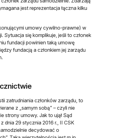
 członek zarządu samodzielnie. Zdarzają
magana jest reprezentacja łączna kilku
konującymi umowy cywilno-prawne) w
 Sytuacja się komplikuje, jeśli to członek
niu fundacji powinien taką umowę
ędzy fundacją a członkiem jej zarządu
h.
cznictwie
ii zatrudniania członków zarządu, to
rane z „samym sobą” – czyli nie
ie strony umowy. Jak to ujął Sąd
nia 29 stycznia 2016 r., II CSK
 samodzielnie decydować o
. Taką wierzytelnością jest m.in.