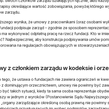
np. dwóch członków zarządu działających łącznie, albo każdy
 zapisy określające wartość zobowiązania, powyżej którego wy
ów zarządu.
ższego wynika, że umowy z pracownikami (oraz osobami wy
 fundacji podpisuje zarząd – zgodnie ze sposobem reprezentacji.
 ma wykonywać odpłatną pracę na rzecz fundacji. Kto w imie
ć? Najbezpieczniej, aby konstrukcja podpisywania umów pomi
zorowana na regulacjach obowiązujących w stowarzyszeniac
y z członkiem zarządu w kodeksie i orze
tego, że ustawa o fundacjach nie zawiera ograniczeń w kwest
 z dominującym orzecznictwem, umowy nie powinny być zawie
 być takich sytuacji, kiedy ta sama osoba reprezentuje obydw
zy w jednym z wyroków (Postanowienie Sądu Najwyższego z d
 „organy zarządzające określoną osobą prawną nie powinny
elnościach przysługujących im wobec podmiotów zarządzanych”