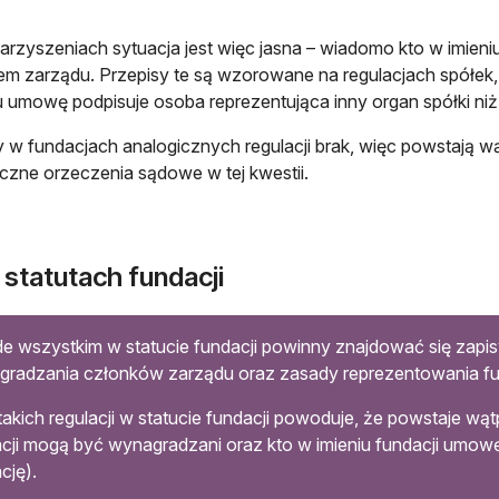
rzyszeniach sytuacja jest więc jasna – wiadomo kto w imieni
em zarządu. Przepisy te są wzorowane na regulacjach spółek,
 umowę podpisuje osoba reprezentująca inny organ spółki niż
y w fundacjach analogicznych regulacji brak, więc powstają 
iczne orzeczenia sądowe w tej kwestii.
statutach fundacji
e wszystkim w statucie fundacji powinny znajdować się zapis
radzania członków zarządu oraz zasady reprezentowania fu
takich regulacji w statucie fundacji powoduje, że powstaje w
cji mogą być wynagradzani oraz kto w imieniu fundacji umowę
cję).