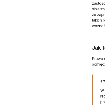
zastoso
niniejs
że zapr
takich 
ważnośc
Jak 
Prawo o
pomięd
ar
W 
re
po