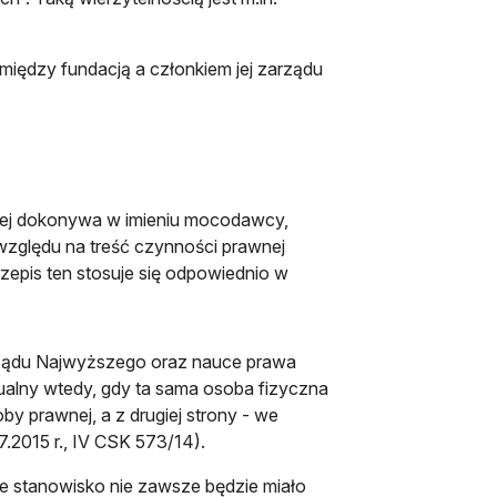
między fundacją a członkiem jej zarządu
órej dokonywa w imieniu mocodawcy,
względu na treść czynności prawnej
epis ten stosuje się odpowiednio w
 Sądu Najwyższego oraz nauce prawa
tualny wtedy, gdy ta sama osoba fizyczna
oby prawnej, a z drugiej strony - we
.2015 r., IV CSK 573/14).
ze stanowisko nie zawsze będzie miało