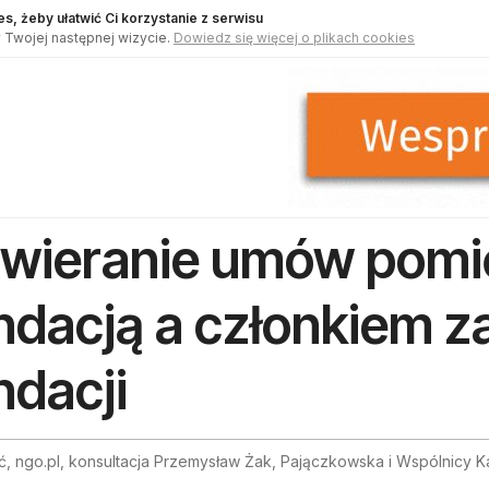
s, żeby ułatwić Ci korzystanie z serwisu
 Twojej następnej wizycie.
Dowiedz się więcej o plikach cookies
wieranie umów pomi
ndacją a członkiem z
ndacji
, ngo.pl, konsultacja Przemysław Żak, Pajączkowska i Wspólnicy K