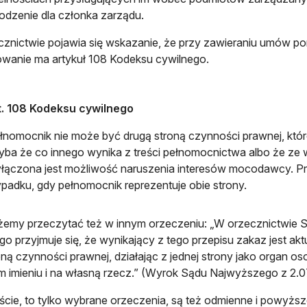
dzenie dla członka zarządu.
znictwie pojawia się wskazanie, że przy zawieraniu umów po
wanie ma artykuł 108 Kodeksu cywilnego.
t. 108 Kodeksu cywilnego
łnomocnik nie może być drugą stroną czynności prawnej, kt
yba że co innego wynika z treści pełnomocnictwa albo że ze 
łączona jest możliwość naruszenia interesów mocodawcy. Prz
padku, gdy pełnomocnik reprezentuje obie strony.
żemy przeczytać też w innym orzeczeniu: „W orzecznictwie
go przyjmuje się, że wynikający z tego przepisu zakaz jest ak
roną czynności prawnej, działając z jednej strony jako organ os
 imieniu i na własną rzecz.” (Wyrok Sądu Najwyższego z 2.07
cie, to tylko wybrane orzeczenia, są też odmienne i powyżs