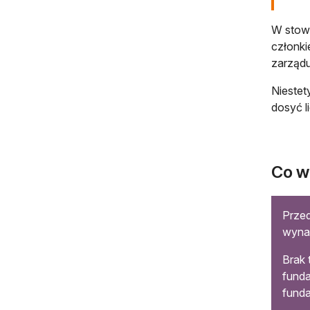
W stowa
członki
zarządu
Niestet
dosyć l
Co w 
Przed
wynag
Brak 
funda
funda