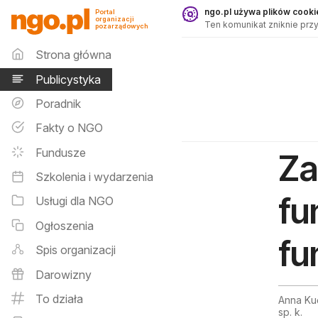
Publicystyka - ngo.pl
ngo.pl używa plików cookie
Portal
organizacji
Ten komunikat zniknie przy
pozarządowych
Menu główne
Strona główna
Publicystyka
Poradnik
Fakty o NGO
Fundusze
Za
Szkolenia i wydarzenia
fu
Usługi dla NGO
Ogłoszenia
fu
Spis organizacji
Darowizny
To działa
Anna Kuć
sp. k.