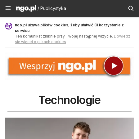
Publicystyka - ngo.pl
/ Publicystyka
ngo.pl używa plików cookies, żeby ułatwić Ci korzystanie z
serwisu
Ten komunikat zniknie przy Twojej następnej wizycie.
Dowiedz
się więcej o plikach cookies
Technologie
Wyniki zapytania