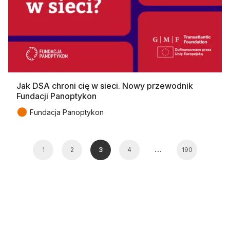
Jak DSA chroni cię w sieci. Nowy przewodnik
Fundacji Panoptykon
●
Fundacja Panoptykon
…
1
2
3
4
190