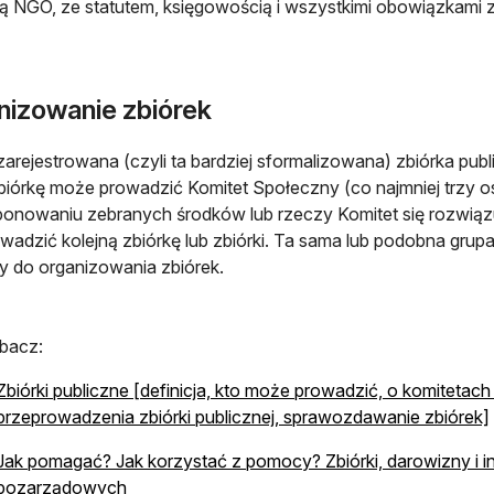
ą NGO, ze statutem, księgowością i wszystkimi obowiązkami
nizowanie zbiórek
arejestrowana (czyli ta bardziej sformalizowana) zbiórka pu
iórkę może prowadzić Komitet Społeczny (co najmniej trzy os
onowaniu zebranych środków lub rzeczy Komitet się rozwiąz
wadzić kolejną zbiórkę lub zbiórki. Ta sama lub podobna grup
y do organizowania zbiórek.
bacz:
Zbiórki publiczne [definicja, kto może prowadzić, o komitet
przeprowadzenia zbiórki publicznej, sprawozdawanie zbiórek]
Jak pomagać? Jak korzystać z pomocy? Zbiórki, darowizny i i
pozarządowych