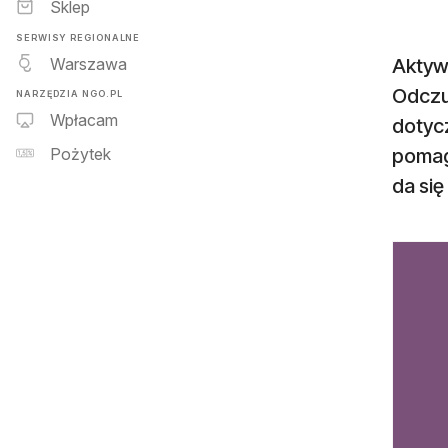
Sklep
SERWISY REGIONALNE
Warszawa
Aktyw
Odczu
NARZĘDZIA NGO.PL
Wpłacam
dotycz
pomag
Pożytek
da się