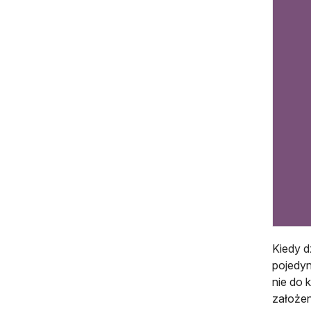
Kiedy d
pojedyn
nie do 
założen