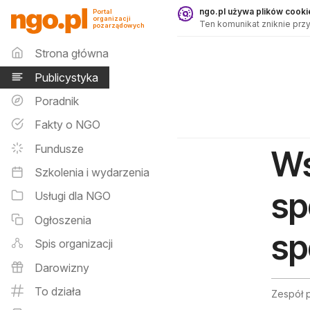
Publicystyka - ngo.pl
ngo.pl używa plików cookie
Portal
organizacji
Ten komunikat zniknie przy
pozarządowych
Menu główne
Strona główna
Publicystyka
Poradnik
Fakty o NGO
Fundusze
Ws
Szkolenia i wydarzenia
sp
Usługi dla NGO
Ogłoszenia
sp
Spis organizacji
Darowizny
To działa
Zespół p