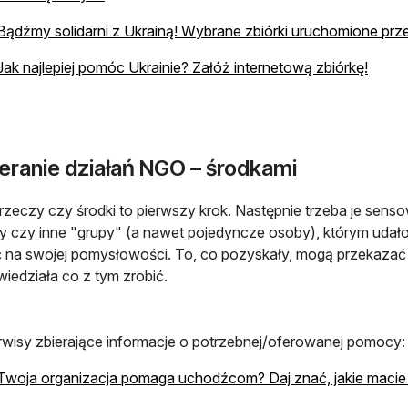
Bądźmy solidarni z Ukrainą! Wybrane zbiórki uruchomione prze
Jak najlepiej pomóc Ukrainie? Załóż internetową zbiórkę!
eranie działań NGO – środkami
rzeczy czy środki to pierwszy krok. Następnie trzeba je se
y czy inne "grupy" (a nawet pojedyncze osoby), którym udało
 na swojej pomysłowości. To, co pozyskały, mogą przekazać w
wiedziała co z tym zrobić.
rwisy zbierające informacje o potrzebnej/oferowanej pomocy:
Twoja organizacja pomaga uchodźcom? Daj znać, jakie macie 