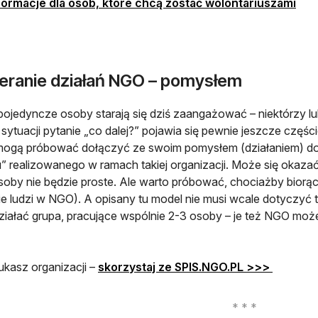
formacje dla osób, które chcą zostać wolontariuszami
eranie działań NGO – pomysłem
ojedyncze osoby starają się dziś zaangażować – niektórzy lubi
j sytuacji pytanie „co dalej?” pojawia się pewnie jeszcze częś
 mogą próbować dołączyć ze swoim pomysłem (działaniem) do
u” realizowanego w ramach takiej organizacji. Może się okaz
soby nie będzie proste. Ale warto próbować, chociażby biorą
ie ludzi w NGO). A opisany tu model nie musi wcale dotyczyć ty
iałać grupa, pracujące wspólnie 2-3 osoby – je też NGO może 
ukasz organizacji –
skorzystaj ze SPIS.NGO.PL >>>