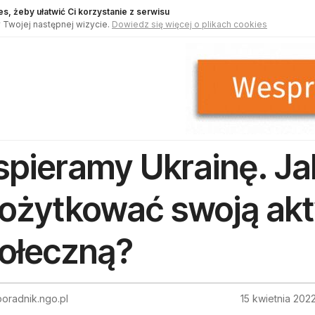
s, żeby ułatwić Ci korzystanie z serwisu
 Twojej następnej wizycie.
Dowiedz się więcej o plikach cookies
pieramy Ukrainę. Ja
ożytkować swoją ak
ołeczną?
oradnik.ngo.pl
15 kwietnia 202