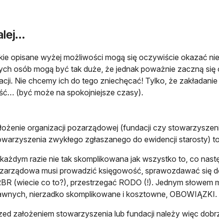
lej...
ie opisane wyżej możliwości mogą się oczywiście okazać nie
ch osób mogą być tak duże, że jednak poważnie zaczną się
acji. Nie chcemy ich do tego zniechęcać! Tylko, że zakładanie o
ć… (być może na spokojniejsze czasy).
łożenie organizacji pozarządowej (fundacji czy stowarzyszen
owarzyszenia zwykłego zgłaszanego do ewidencji starosty) to
każdym razie nie tak skomplikowana jak wszystko to, co nast
zarządowa musi prowadzić księgowość, sprawozdawać się d
BR (wiecie co to?), przestrzegać RODO (!). Jednym słowem ma
awnych, nierzadko skomplikowane i kosztowne, OBOWIĄZKI.
zed założeniem stowarzyszenia lub fundacji należy więc dobrze