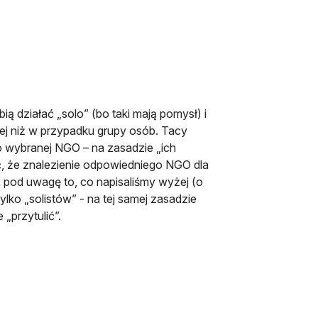
ą działać „solo” (bo taki mają pomysł) i
ciej niż w przypadku grupy osób. Tacy
 wybranej NGO – na zasadzie „ich
ać, że znalezienie odpowiedniego NGO dla
c pod uwagę to, co napisaliśmy wyżej (o
lko „solistów” - na tej samej zasadzie
„przytulić”.