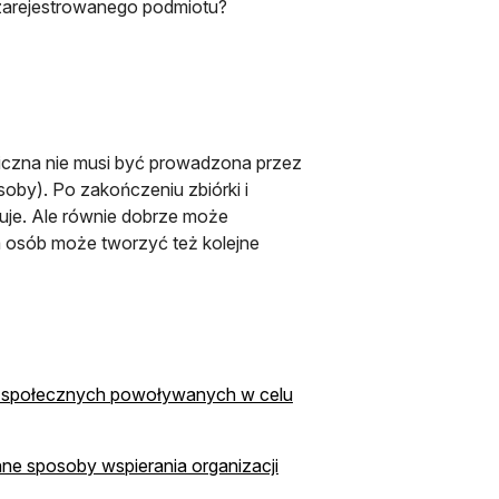
 zarejestrowanego podmiotu?
bliczna nie musi być prowadzona przez
oby). Po zakończeniu zbiórki i
uje. Ale równie dobrze może
a osób może tworzyć też kolejne
ach społecznych powoływanych w celu
nne sposoby wspierania organizacji