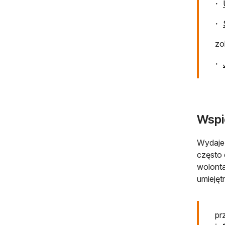
zo
Wspi
Wydaje 
często 
wolonta
umiejęt
pr