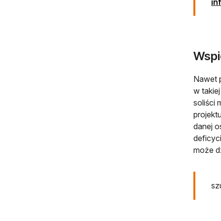
in
Wspi
Nawet p
w takie
soliści
projekt
danej o
deficyc
może dz
sz