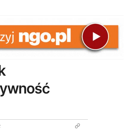
k
tywność
2