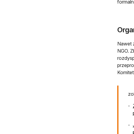
formaln
Orga
Nawet z
NGO. Zb
rozdysp
przepro
Komitet
zo