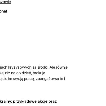
szawie
bna!
jach kryzysowych są środki. Ale równie
j niż na co dzień, brakuje
ujcie im swoją pracę, zaangażowanie i
rainy: przykładowe akcje oraz