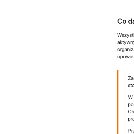
Co da
Wszystk
aktywny
organiz
opowieś
Za
st
W 
po
CR
pr
Pr