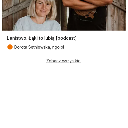
Lenistwo. Łąki to lubią [podcast]
●
Dorota Setniewska, ngo.pl
Zobacz wszystkie