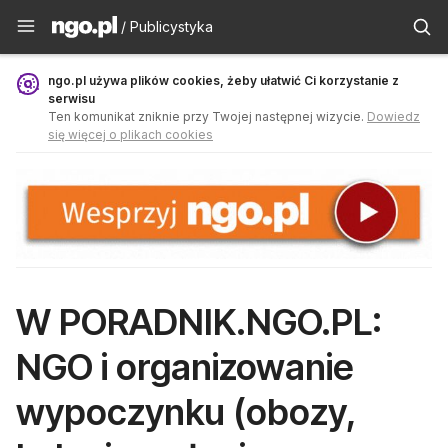
Publicystyka - ngo.pl
/ Publicystyka
ngo.pl używa plików cookies, żeby ułatwić Ci korzystanie z
serwisu
Ten komunikat zniknie przy Twojej następnej wizycie.
Dowiedz
się więcej o plikach cookies
W PORADNIK.NGO.PL:
NGO i organizowanie
wypoczynku (obozy,