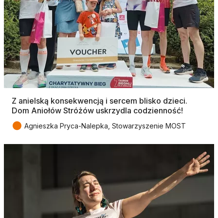
Z anielską konsekwencją i sercem blisko dzieci.
Dom Aniołów Stróżów uskrzydla codzienność!
●
Agnieszka Pryca-Nalepka, Stowarzyszenie MOST