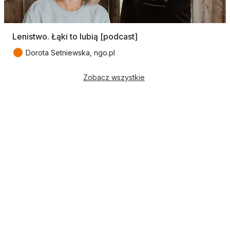
Lenistwo. Łąki to lubią [podcast]
●
Dorota Setniewska, ngo.pl
Zobacz wszystkie