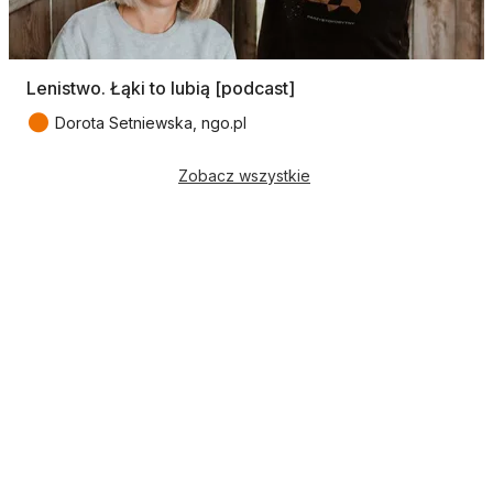
Lenistwo. Łąki to lubią [podcast]
●
Dorota Setniewska, ngo.pl
Zobacz wszystkie