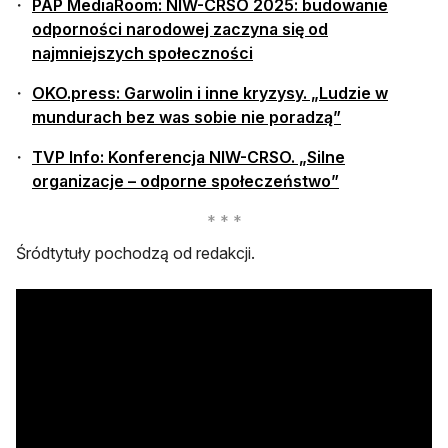
PAP MediaRoom: NIW-CRSO 2025: budowanie
odporności narodowej zaczyna się od
otwiera się w nowej karcie
najmniejszych społeczności
OKO.press: Garwolin i inne kryzysy. „Ludzie w
otwiera się w 
mundurach bez was sobie nie poradzą”
TVP Info: Konferencja NIW-CRSO. „Silne
otwiera się w n
organizacje – odporne społeczeństwo”
Śródtytuły pochodzą od redakcji.