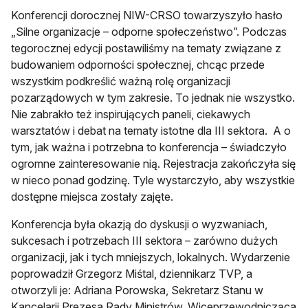
Konferencji dorocznej NIW-CRSO towarzyszyło hasło
„Silne organizacje – odporne społeczeństwo”. Podczas
tegorocznej edycji postawiliśmy na tematy związane z
budowaniem odporności społecznej, chcąc przede
wszystkim podkreślić ważną rolę organizacji
pozarządowych w tym zakresie. To jednak nie wszystko.
Nie zabrakło też inspirujących paneli, ciekawych
warsztatów i debat na tematy istotne dla III sektora. A o
tym, jak ważna i potrzebna to konferencja – świadczyło
ogromne zainteresowanie nią. Rejestracja zakończyła się
w nieco ponad godzinę. Tyle wystarczyło, aby wszystkie
dostępne miejsca zostały zajęte.
Konferencja była okazją do dyskusji o wyzwaniach,
sukcesach i potrzebach III sektora – zarówno dużych
organizacji, jak i tych mniejszych, lokalnych. Wydarzenie
poprowadził Grzegorz Miśtal, dziennikarz TVP, a
otworzyli je: Adriana Porowska, Sekretarz Stanu w
Kancelarii Prezesa Rady Ministrów, Wiceprzewodnicząca