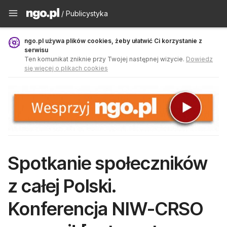
Publicystyka - ngo.pl
/ Publicystyka
ngo.pl używa plików cookies, żeby ułatwić Ci korzystanie z
serwisu
Ten komunikat zniknie przy Twojej następnej wizycie.
Dowiedz
się więcej o plikach cookies
Spotkanie społeczników
z całej Polski.
Konferencja NIW-CRSO