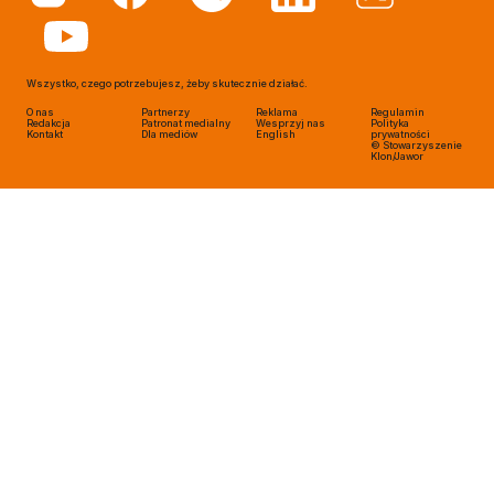
Wszystko, czego potrzebujesz, żeby skutecznie działać.
O nas
Partnerzy
Reklama
Regulamin
Redakcja
Patronat medialny
Wesprzyj nas
Polityka
Kontakt
Dla mediów
English
prywatności
© Stowarzyszenie
Klon/Jawor