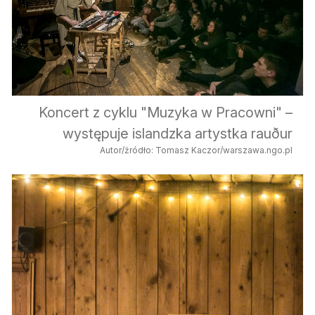
Koncert z cyklu "Muzyka w Pracowni" –
występuje islandzka artystka rauður
Autor/źródło: Tomasz Kaczor/warszawa.ngo.pl