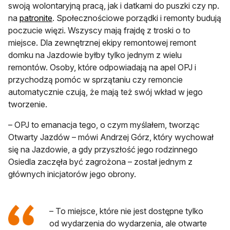
swoją wolontaryjną pracą, jak i datkami do puszki czy np.
otwiera się w nowej karcie
na
patronite
. Społecznościowe porządki i remonty budują
poczucie więzi. Wszyscy mają frajdę z troski o to
miejsce. Dla zewnętrznej ekipy remontowej remont
domku na Jazdowie byłby tylko jednym z wielu
remontów. Osoby, które odpowiadają na apel OPJ i
przychodzą pomóc w sprzątaniu czy remoncie
automatycznie czują, że mają też swój wkład w jego
tworzenie.
– OPJ to emanacja tego, o czym myślałem, tworząc
Otwarty Jazdów – mówi Andrzej Górz, który wychował
się na Jazdowie, a gdy przyszłość jego rodzinnego
Osiedla zaczęła być zagrożona – został jednym z
głównych inicjatorów jego obrony.
– To miejsce, które nie jest dostępne tylko
od wydarzenia do wydarzenia, ale otwarte