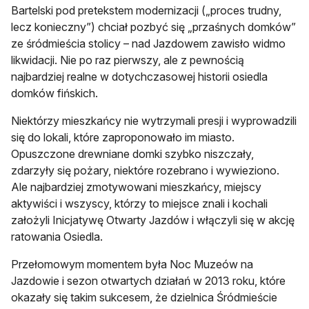
Bartelski pod pretekstem modernizacji („proces trudny,
lecz konieczny”) chciał pozbyć się „przaśnych domków”
ze śródmieścia stolicy – nad Jazdowem zawisło widmo
likwidacji. Nie po raz pierwszy, ale z pewnością
najbardziej realne w dotychczasowej historii osiedla
domków fińskich.
Niektórzy mieszkańcy nie wytrzymali presji i wyprowadzili
się do lokali, które zaproponowało im miasto.
Opuszczone drewniane domki szybko niszczały,
zdarzyły się pożary, niektóre rozebrano i wywieziono.
Ale najbardziej zmotywowani mieszkańcy, miejscy
aktywiści i wszyscy, którzy to miejsce znali i kochali
założyli Inicjatywę Otwarty Jazdów i włączyli się w akcję
ratowania Osiedla.
Przełomowym momentem była Noc Muzeów na
Jazdowie i sezon otwartych działań w 2013 roku, które
okazały się takim sukcesem, że dzielnica Śródmieście