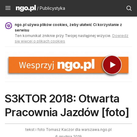
Publicystyka - ngo.pl
/ Publicystyka
ngo.pl używa plików cookies, żeby ułatwić Ci korzystanie z
serwisu
Ten komunikat zniknie przy Twojej następnej wizycie.
Dowiedz
się więcej o plikach cookies
S3KTOR 2018: Otwarta
Pracownia Jazdów [foto]
tekst i foto Tomasz Kaczor dla warszawa.ngo.pl
6 grudnia 2019