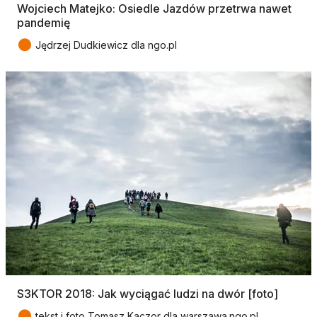
Wojciech Matejko: Osiedle Jazdów przetrwa nawet
pandemię
●
Jędrzej Dudkiewicz dla ngo.pl
S3KTOR 2018: Jak wyciągać ludzi na dwór [foto]
●
tekst i foto Tomasz Kaczor dla warszawa.ngo.pl