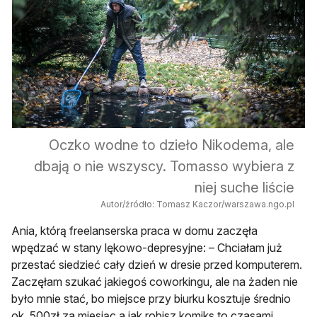
Oczko wodne to dzieło Nikodema, ale
dbają o nie wszyscy. Tomasso wybiera z
niej suche liście
Autor/źródło: Tomasz Kaczor/warszawa.ngo.pl
Ania, którą freelanserska praca w domu zaczęła
wpędzać w stany lękowo-depresyjne: – Chciałam już
przestać siedzieć cały dzień w dresie przed komputerem.
Zaczęłam szukać jakiegoś coworkingu, ale na żaden nie
było mnie stać, bo miejsce przy biurku kosztuje średnio
ok. 500zł za miesiąc a jak robisz komiks to czasami