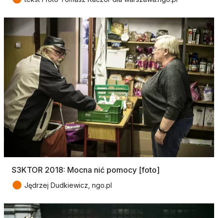
S3KTOR 2018: Mocna nić pomocy [foto]
●
Jędrzej Dudkiewicz, ngo.pl