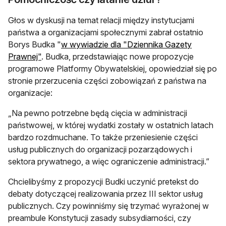
Głos w dyskusji na temat relacji między instytucjami
państwa a organizacjami społecznymi zabrał ostatnio
Borys Budka "
w wywiadzie dla "Dziennika Gazety
otwiera się w nowej karcie
Prawnej"
. Budka, przedstawiając nowe propozycje
programowe Platformy Obywatelskiej, opowiedział się po
stronie przerzucenia części zobowiązań z państwa na
organizacje:
„Na pewno potrzebne będą cięcia w administracji
państwowej, w której wydatki zostały w ostatnich latach
bardzo rozdmuchane. To także przeniesienie części
usług publicznych do organizacji pozarządowych i
sektora prywatnego, a więc ograniczenie administracji.”
Chcielibyśmy z propozycji Budki uczynić pretekst do
debaty dotyczącej realizowania przez III sektor usług
publicznych. Czy powinniśmy się trzymać wyrażonej w
preambule Konstytucji zasady subsydiarności, czy