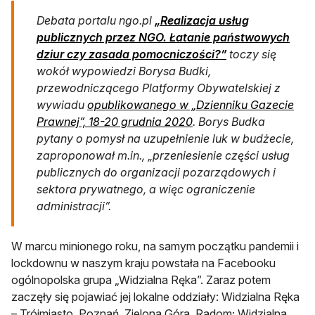
Debata portalu ngo.pl
„Realizacja usług
publicznych przez NGO. Łatanie państwowych
dziur czy zasada pomocniczości?”
toczy się
wokół wypowiedzi Borysa Budki,
przewodniczącego Platformy Obywatelskiej z
wywiadu
opublikowanego w „Dzienniku Gazecie
otwiera się w nowej kar
Prawnej”, 18-20 grudnia 2020
. Borys Budka
pytany o pomysł na uzupełnienie luk w budżecie,
zaproponował m.in., „przeniesienie części usług
publicznych do organizacji pozarządowych i
sektora prywatnego, a więc ograniczenie
administracji”.
W marcu minionego roku, na samym początku pandemii i
lockdownu w naszym kraju powstała na Facebooku
ogólnopolska grupa „Widzialna Ręka”. Zaraz potem
zaczęły się pojawiać jej lokalne oddziały: Widzialna Ręka
– Trójmiasto, Poznań, Zielona Góra, Radom; Widzialna