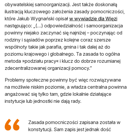
obywatelskiej samoorganizacji. Jest także doskonałą
ilustracją kluczowego założenia zasady pomocniczości,
otwier
które Jakub Wygnański opisał
w wywiadzie dla Więzi
następująco: „(…) odpowiedzialność i samoorganizacja
powinny niejako zaczynać się najniżej – poczynając od
rodziny i sąsiadów poprzez kolejne coraz szersze
wspólnoty takie jak parafia, gmina i tak dalej aż do
poziomu krajowego i globalnego. Ta zasada to ogólna
metoda »podziału pracy« i klucz do dobrze rozumianej
zdecentralizowanej organizacji pomocy.”
Problemy społeczne powinny być więc rozwiązywane
na możliwie niskim poziomie, a władza centralna powinna
angażować się tylko tam, gdzie lokalnie działające
instytucje lub jednostki nie dają rady.
Zasada pomocniczości zapisana została w
konstytucji. Sam zapis jest jednak dość