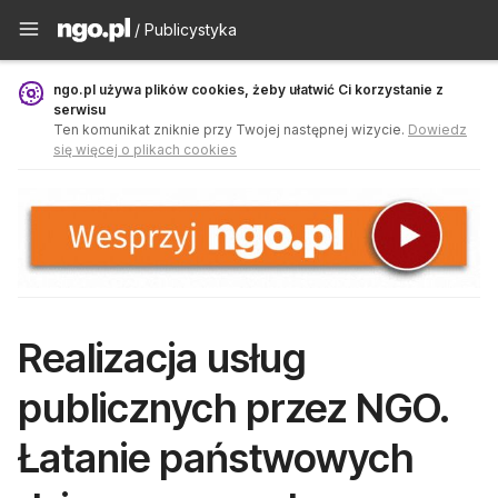
Publicystyka - ngo.pl
/ Publicystyka
ngo.pl używa plików cookies, żeby ułatwić Ci korzystanie z
serwisu
Ten komunikat zniknie przy Twojej następnej wizycie.
Dowiedz
się więcej o plikach cookies
Realizacja usług
publicznych przez NGO.
Łatanie państwowych