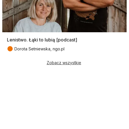
Lenistwo. Łąki to lubią [podcast]
●
Dorota Setniewska, ngo.pl
Zobacz wszystkie