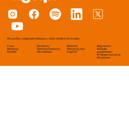
Wszystko, czego potrzebujesz, żeby skutecznie działać.
O nas
Partnerzy
Reklama
Regulamin
Redakcja
Patronat medialny
Wesprzyj nas
Polityka
Kontakt
Dla mediów
English
prywatności
© Stowarzyszenie
Klon/Jawor