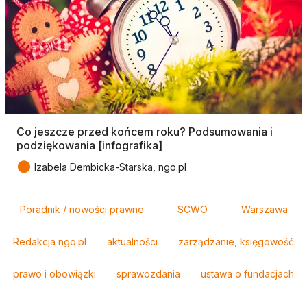
Co jeszcze przed końcem roku? Podsumowania i
podziękowania [infografika]
●
Izabela Dembicka-Starska, ngo.pl
Tagi
Poradnik / nowości prawne
SCWO
Warszawa
Redakcja ngo.pl
aktualności
zarządzanie, księgowość
prawo i obowiązki
sprawozdania
ustawa o fundacjach