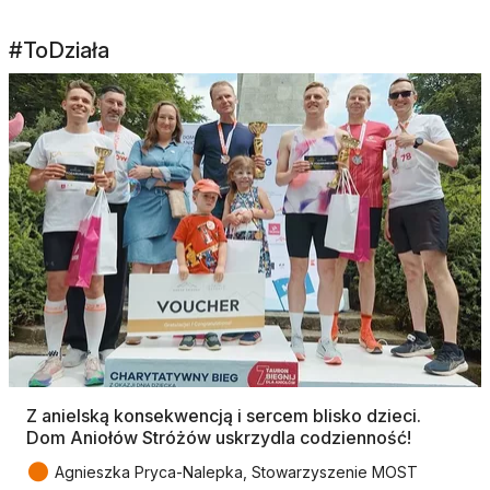
#ToDziała
Z anielską konsekwencją i sercem blisko dzieci.
Dom Aniołów Stróżów uskrzydla codzienność!
●
Agnieszka Pryca-Nalepka, Stowarzyszenie MOST