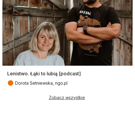
Lenistwo. Łąki to lubią [podcast]
●
Dorota Setniewska, ngo.pl
Zobacz wszystkie