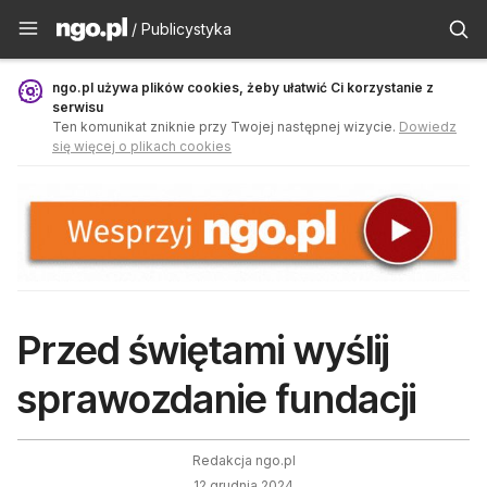
Publicystyka - ngo.pl
/ Publicystyka
ngo.pl używa plików cookies, żeby ułatwić Ci korzystanie z
serwisu
Ten komunikat zniknie przy Twojej następnej wizycie.
Dowiedz
się więcej o plikach cookies
Przed świętami wyślij
sprawozdanie fundacji
Redakcja ngo.pl
12 grudnia 2024