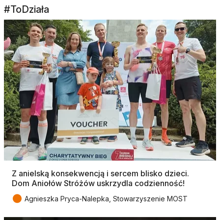
#ToDziała
Z anielską konsekwencją i sercem blisko dzieci.
Dom Aniołów Stróżów uskrzydla codzienność!
●
Agnieszka Pryca-Nalepka, Stowarzyszenie MOST