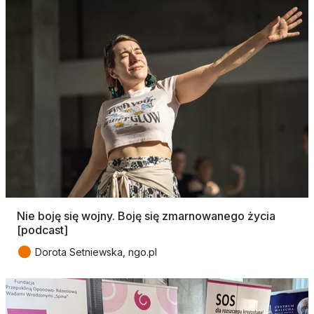
Nie boję się wojny. Boję się zmarnowanego życia
[podcast]
●
Dorota Setniewska, ngo.pl