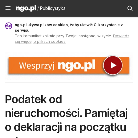
Publicystyka - ngo.pl
/ Publicystyka
ngo.pl używa plików cookies, żeby ułatwić Ci korzystanie z
serwisu
Ten komunikat zniknie przy Twojej następnej wizycie.
Dowiedz
się więcej o plikach cookies
Podatek od
nieruchomości. Pamiętaj
o deklaracji na początku