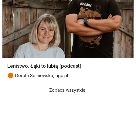
Lenistwo. Łąki to lubią [podcast]
●
Dorota Setniewska, ngo.pl
Zobacz wszystkie