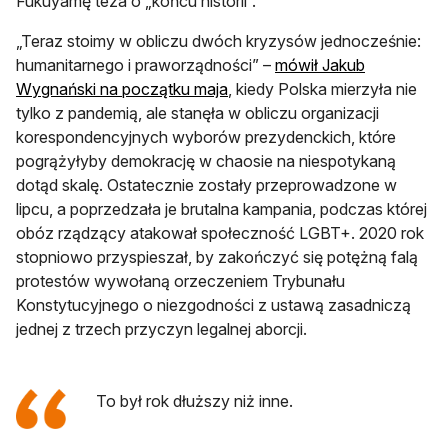
Fukuyamę teza o „końcu historii”.
„Teraz stoimy w obliczu dwóch kryzysów jednocześnie:
humanitarnego i praworządności” –
mówił Jakub
Wygnański na początku maja
, kiedy Polska mierzyła nie
tylko z pandemią, ale stanęła w obliczu organizacji
korespondencyjnych wyborów prezydenckich, które
pogrążyłyby demokrację w chaosie na niespotykaną
dotąd skalę. Ostatecznie zostały przeprowadzone w
lipcu, a poprzedzała je brutalna kampania, podczas której
obóz rządzący atakował społeczność LGBT+. 2020 rok
stopniowo przyspieszał, by zakończyć się potężną falą
protestów wywołaną orzeczeniem Trybunału
Konstytucyjnego o niezgodności z ustawą zasadniczą
jednej z trzech przyczyn legalnej aborcji.
To był rok dłuższy niż inne.