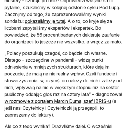
niestety – szoruje po dnie? Odpowiedzi właśnie na to
pytanie, szukaliśmy w kolejnej odsłonie cyklu Pod Lupą.
Zacznijmy od tego, że zaprezentowaliśmy wyniki
sondażu:
pokazaliśmy je tutaj
. A o to, co kryje się za
liczbami zapytaliśmy ekspertów i ekspertek. Bo
powiedzieć, że 56 procent badanych deklaruje zaufanie
do organizacji to jeszcze nie wszystko, a wręcz za mało.
„Polacy poszukują czegoś, co będzie ich własne.
Dlatego – szczególne w pandemii – widzą punkt
odniesienia w mniejszych strukturach, które dają im
poczucie, że mają na nie realny wpływ. Czyli fundacje i
stowarzyszenia: są czymś, co należy do nich i zależy od
nich, wpływają na nie w większym stopniu niż na sektor
publiczny oddając głos raz na cztery lata” – diagnozował
w rozmowie z portalem Marcin Duma, szef IBRIS-u
(a
jeśli nasi Czytelnicy i Czytelniczki ją przegapili, to
zapraszamy do lektury).
Ale co z tego wynika? Drążyliśmy dalej. O wcześniej