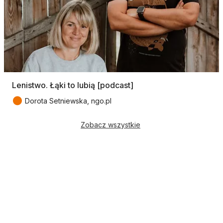
Lenistwo. Łąki to lubią [podcast]
●
Dorota Setniewska, ngo.pl
Zobacz wszystkie