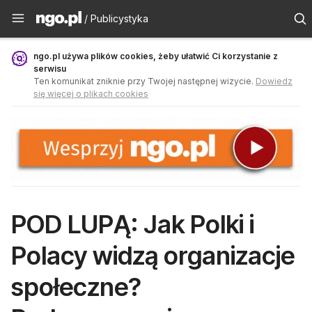
Publicystyka - ngo.pl
/ Publicystyka
ngo.pl używa plików cookies, żeby ułatwić Ci korzystanie z
serwisu
Ten komunikat zniknie przy Twojej następnej wizycie.
Dowiedz
się więcej o plikach cookies
POD LUPĄ: Jak Polki i
Polacy widzą organizacje
społeczne?