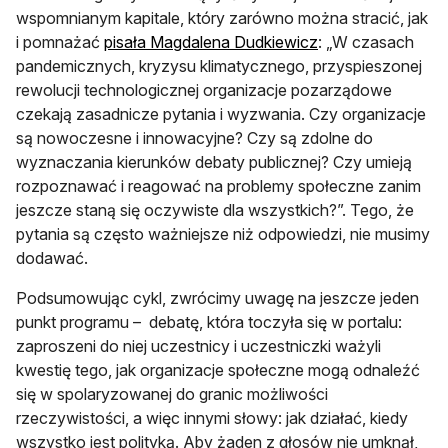
wspomnianym kapitale, który zarówno można stracić, jak
i pomnażać
pisała Magdalena Dudkiewicz
: „W czasach
pandemicznych, kryzysu klimatycznego, przyspieszonej
rewolucji technologicznej organizacje pozarządowe
czekają zasadnicze pytania i wyzwania. Czy organizacje
są nowoczesne i innowacyjne? Czy są zdolne do
wyznaczania kierunków debaty publicznej? Czy umieją
rozpoznawać i reagować na problemy społeczne zanim
jeszcze staną się oczywiste dla wszystkich?”. Tego, że
pytania są często ważniejsze niż odpowiedzi, nie musimy
dodawać.
Podsumowując cykl, zwrócimy uwagę na jeszcze jeden
punkt programu – debatę, która toczyła się w portalu:
zaproszeni do niej uczestnicy i uczestniczki ważyli
kwestię tego, jak organizacje społeczne mogą odnaleźć
się w spolaryzowanej do granic możliwości
rzeczywistości, a więc innymi słowy: jak działać, kiedy
wszystko jest polityką. Aby żaden z głosów nie umknął,