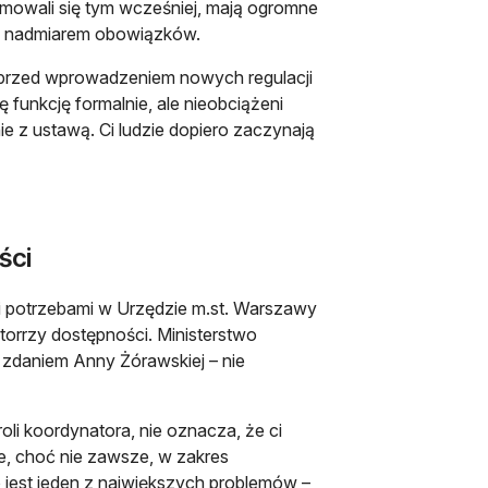
jmowali się tym wcześniej, mają ogromne
eni nadmiarem obowiązków.
ą przed wprowadzeniem nowych regulacji
ę funkcję formalnie, ale nieobciążeni
e z ustawą. Ci ludzie dopiero zaczynają
ści
 potrzebami w Urzędzie m.st. Warszawy
torrzy dostępności. Ministerstwo
 – zdaniem Anny Żórawskiej – nie
li koordynatora, nie oznacza, że ci
ne, choć nie zawsze, w zakres
jest jeden z największych problemów –