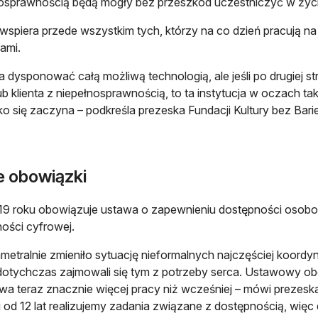
osprawnością będą mogły bez przeszkód uczestniczyć w życi
 wspiera przede wszystkim tych, którzy na co dzień pracują n
bami.
 dysponować całą możliwą technologią, ale jeśli po drugiej str
ub klienta z niepełnosprawnością, to ta instytucja w oczach ta
o się zaczyna – podkreśla prezeska Fundacji Kultury bez Barie
 obowiązki
9 roku obowiązuje ustawa o zapewnieniu dostępności osobo
ości cyfrowej.
ametralnie zmieniło sytuację nieformalnych najczęściej koord
dotychczas zajmowali się tym z potrzeby serca. Ustawowy obo
a teraz znacznie więcej pracy niż wcześniej – mówi prezeska 
i od 12 lat realizujemy zadania związane z dostępnością, wię