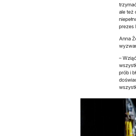
trzymać
ale też
niepełn
prezes 
Anna Ż
wyzwan
– Wziąć
wszystk
prób i 
doświad
wszystk