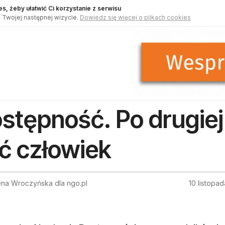
s, żeby ułatwić Ci korzystanie z serwisu
 Twojej następnej wizycie.
Dowiedz się więcej o plikach cookies
stępność. Po drugiej
ć człowiek
na Wroczyńska dla ngo.pl
10 listopa