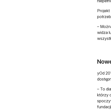
niepełn
Projekt
potrze
– Można
widza l
wszystk
Nowe
yOd 201
dostępn
– To di
którzy 
spoczyw
fundacj