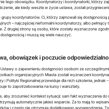
ie tego obowiązku. Koordynatorzy i koordynatorki, którzy za
czenie, ale kiedy weszła w życie ustawa, zostali przygniec
 grupy koordynatorów. Ci, którzy zajmowali się dostępności
cyjnych – najczęściej nieformalni koordynatorzy, albo pełniący t
e. Z drugiej strony są osoby, które zostały wyznaczone zgodni
 dostępnością i muszą się wiele nauczyć.
wa, obowiązek i poczucie odpowiedzialno
 Ustawy o zapewnieniu dostępności osobom ze szczególnymi
nostkach organizacyjnych Miasta zostali wyznaczeni koordyna
y i Polityki Regionalnej przewiduje dla nich szkolenia, jednak
uje to zapotrzebowania na kursy i warsztaty.
, aby zrozumieć kontekst sytuacji: sam fakt wyznaczenia do ro
otrzymują automatycznie jakieś wsparcie. Za to mają to wpisa
ków i często nie otrzymują dodatkowego wynagrodzenia. To 