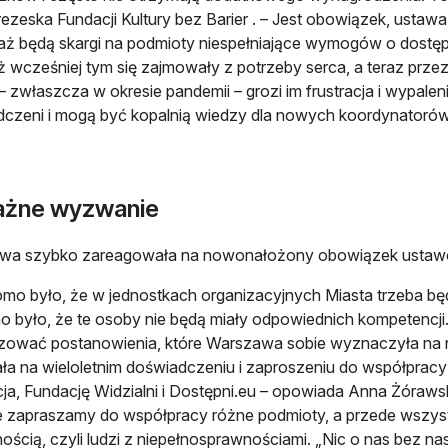
ezeska Fundacji Kultury bez Barier . – Jest obowiązek, ustaw
ż będą skargi na podmioty niespełniające wymogów o dostę
uż wcześniej tym się zajmowały z potrzeby serca, a teraz prz
 – zwłaszcza w okresie pandemii – grozi im frustracja i wypaleni
czeni i mogą być kopalnią wiedzy dla nowych koordynatorów
żne wyzwanie
wa szybko zareagowała na nowonałożony obowiązek usta
mo było, że w jednostkach organizacyjnych Miasta trzeba b
 było, że te osoby nie będą miały odpowiednich kompetencji
lizować postanowienia, które Warszawa sobie wyznaczyła na n
a na wieloletnim doświadczeniu i zaproszeniu do współpracy
cja, Fundację Widzialni i Dostępni.eu – opowiada Anna Żóraws
e zapraszamy do współpracy różne podmioty, a przede wszys
ością, czyli ludzi z niepełnosprawnościami. „Nic o nas bez nas