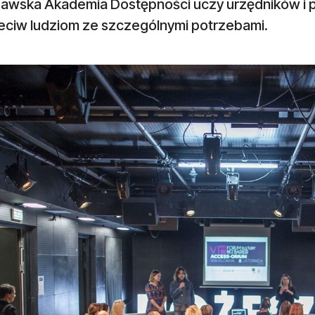
awska Akademia Dostępności uczy urzędników i 
eciw ludziom ze szczególnymi potrzebami.