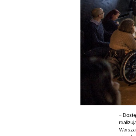
– Dostę
realizu
Warszaw