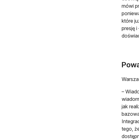
mówi pr
poniewa
które j
presję i
doświad
Powa
Warsza
– Wiado
wiadomo
jak rea
bazował
Integra
tego, ż
dostępn