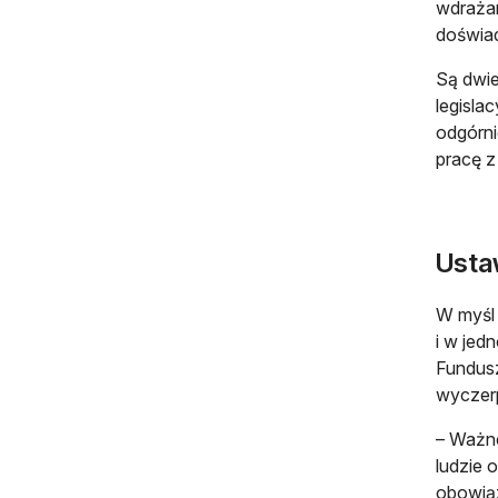
wdrażan
doświad
Są dwie
legisla
odgórni
pracę z
Usta
W myśl
i w jed
Fundusz
wyczerp
– Ważne
ludzie 
obowiąz