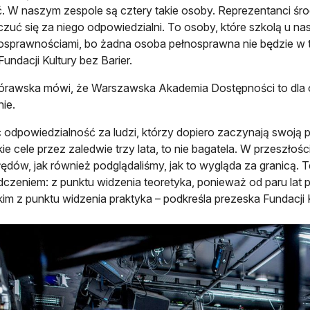
. W naszym zespole są cztery takie osoby. Reprezentanci śro
 czuć się za niego odpowiedzialni. To osoby, które szkolą u na
osprawnościami, bo żadna osoba pełnosprawna nie będzie w
Fundacji Kultury bez Barier.
órawska mówi, że Warszawska Akademia Dostępności to dl
ie.
 odpowiedzialność za ludzi, którzy dopiero zaczynają swoją p
ie cele przez zaledwie trzy lata, to nie bagatela. W przeszło
błędów, jak również podglądaliśmy, jak to wygląda za granicą.
czeniem: z punktu widzenia teoretyka, ponieważ od paru lat 
im z punktu widzenia praktyka – podkreśla prezeska Fundacji K