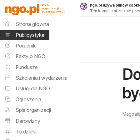
Publicystyka - ngo.pl
ngo.pl używa plików cookie
Portal
organizacji
Ten komunikat zniknie przy
pozarządowych
Menu główne
Strona główna
Publicystyka
Poradnik
Fakty o NGO
Fundusze
Do
Szkolenia i wydarzenia
by
Usługi dla NGO
Ogłoszenia
Spis organizacji
Magdale
Darowizny
To działa