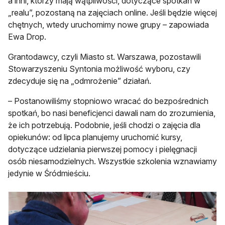
a inni, którzy mają wątpliwości, dotyczące spotkań w
„realu”, pozostaną na zajęciach online. Jeśli będzie więcej
chętnych, wtedy uruchomimy nowe grupy – zapowiada
Ewa Drop.
Grantodawcy, czyli Miasto st. Warszawa, pozostawili
Stowarzyszeniu Syntonia możliwość wyboru, czy
zdecyduje się na „odmrożenie” działań.
– Postanowiliśmy stopniowo wracać do bezpośrednich
spotkań, bo nasi beneficjenci dawali nam do zrozumienia,
że ich potrzebują. Podobnie, jeśli chodzi o zajęcia dla
opiekunów: od lipca planujemy uruchomić kursy,
dotyczące udzielania pierwszej pomocy i pielęgnacji
osób niesamodzielnych. Wszystkie szkolenia wznawiamy
jedynie w Śródmieściu.