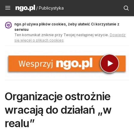
Publicystyka - ngo.pl
/ Publicystyka
ngo.pl używa plików cookies, żeby ułatwić Ci korzystanie z
serwisu
Ten komunikat zniknie przy Twojej następnej wizycie.
Dowiedz
się więcej o plikach cookies
Organizacje ostrożnie
wracają do działań „w
realu”