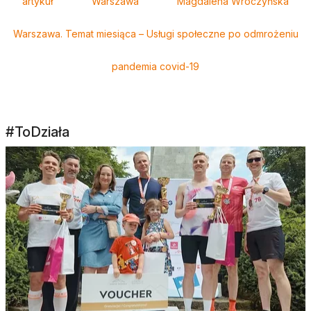
artykuł
Warszawa
Magdalena Wroczyńska
Warszawa. Temat miesiąca – Usługi społeczne po odmrożeniu
pandemia covid-19
#ToDziała