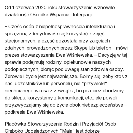
Od 1 czerwca 2020 roku stowarzyszenie wznowiło
działalność Ośrodka Wsparcia i Integracji.
– Część osób z niepełnosprawnością intelektualną i
sprzężoną zdecydowała się korzystać z zajęć
stacjonarnych, a część pozostała przy zajęciach
zdalnych, prowadzonych przez Skype lub telefon – mówi
prezes stowarzyszenia Ewa Wiśniewska. – Decyzję w tej
sprawie podejmują rodziny, opiekunowie naszych
podopiecznych, biorąc pod uwagę stan zdrowia osoby.
Zdrowie i życie jest najważniejsze. Boimy się, żeby ktoś z
nas, uczestników lub personelu, nie "przywlókł"
niechcianego wirusa z zewnątrz, bo przecież chodzimy
do sklepu, korzystamy z komunikacji, etc., ale powoli
przyzwyczajamy się do życia obok niebezpieczeństwa –
podkreśla Ewa Wiśniewska.
Placówka Stowarzyszenia Rodzin i Przyjaciół Osób
Głęboko Upośledzonych "Maja" jest dobrze