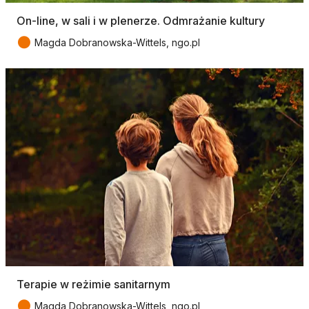
On-line, w sali i w plenerze. Odmrażanie kultury
●
Magda Dobranowska-Wittels, ngo.pl
Terapie w reżimie sanitarnym
●
Magda Dobranowska-Wittels, ngo.pl