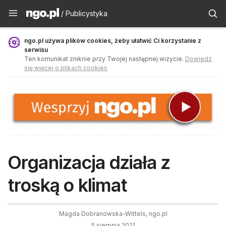
Publicystyka - ngo.pl
/ Publicystyka
ngo.pl używa plików cookies, żeby ułatwić Ci korzystanie z
serwisu
Ten komunikat zniknie przy Twojej następnej wizycie.
Dowiedz
się więcej o plikach cookies
Organizacja działa z
troską o klimat
Magda Dobranowska-Wittels, ngo.pl
5 sierpnia 2021