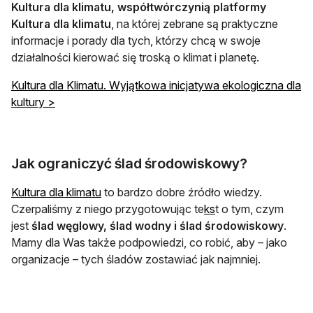
Kultura dla klimatu, współtwórczynią platformy
Kultura dla klimatu
, na której zebrane są praktyczne
informacje i porady dla tych, którzy chcą w swoje
działalności kierować się troską o klimat i planetę.
Kultura dla Klimatu. Wyjątkowa inicjatywa ekologiczna dla
kultury >
Jak ograniczyć ślad środowiskowy?
otwiera się w nowej karcie
Kultura dla klimatu
to bardzo dobre źródło wiedzy.
otwiera się w nowej
Czerpaliśmy z niego przygotowując te
ks
t o tym, czym
jest
ślad węglowy, ślad wodny i ślad środowiskowy
.
Mamy dla Was także podpowiedzi, co robić, aby – jako
organizacje – tych śladów zostawiać jak najmniej.