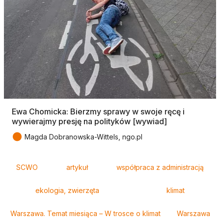
Ewa Chomicka: Bierzmy sprawy w swoje ręcę i
wywierajmy presję na polityków [wywiad]
●
Magda Dobranowska-Wittels, ngo.pl
Tagi
SCWO
artykuł
współpraca z administracją
ekologia, zwierzęta
klimat
Warszawa. Temat miesiąca – W trosce o klimat
Warszawa