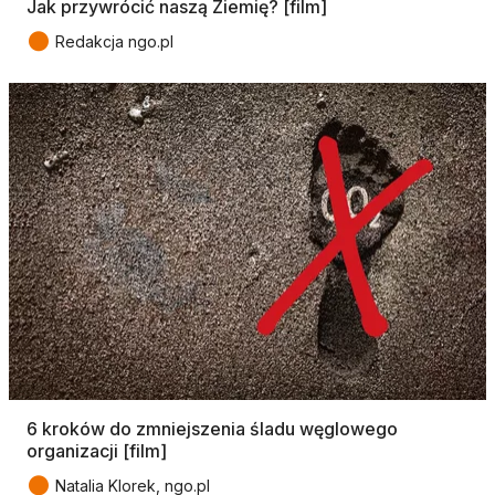
Jak przywrócić naszą Ziemię? [film]
●
Redakcja ngo.pl
6 kroków do zmniejszenia śladu węglowego
organizacji [film]
●
Natalia Klorek, ngo.pl