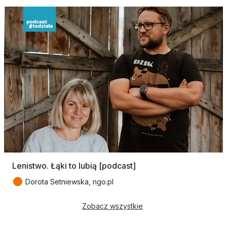
Lenistwo. Łąki to lubią [podcast]
●
Dorota Setniewska, ngo.pl
Zobacz wszystkie