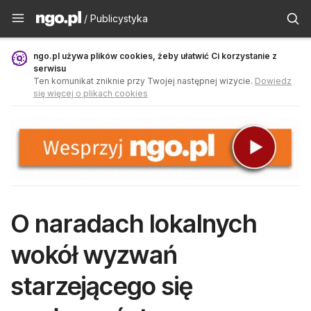
Publicystyka - ngo.pl
/ Publicystyka
ngo.pl używa plików cookies, żeby ułatwić Ci korzystanie z
serwisu
Ten komunikat zniknie przy Twojej następnej wizycie.
Dowiedz
się więcej o plikach cookies
O naradach lokalnych
wokół wyzwań
starzejącego się