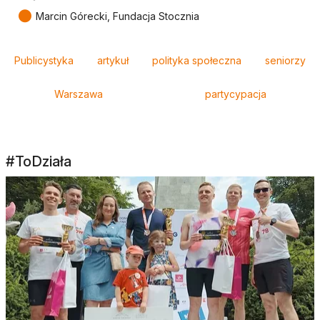
●
Marcin Górecki, Fundacja Stocznia
Tagi
Publicystyka
artykuł
polityka społeczna
seniorzy
Warszawa
partycypacja
#ToDziała