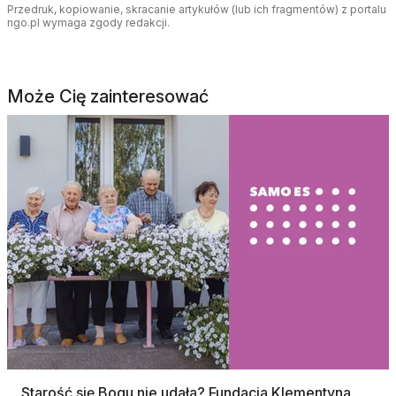
Przedruk, kopiowanie, skracanie artykułów (lub ich fragmentów) z portalu
ngo.pl wymaga zgody redakcji.
Może Cię zainteresować
Starość się Bogu nie udała? Fundacja Klementyna