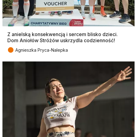
Z anielską konsekwencją i sercem blisko dzieci.
Dom Aniołów Stróżów uskrzydla codzienność!
●
Agnieszka Pryca-Nalepka