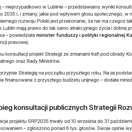
aj – nieprzypadkowo w Lublinie – przedstawiamy wyniki konsult
do 2035 r. i zmiany, jakie pod wpływem głosu społecznego, w
ernego rozwoju Polski jest przekonanie, że nie ma czegoś tak
ak Lublin mają prawo do tak samo atrakcyjnego życia i dobrej
wa – powiedziała
minister funduszy i polityki regionalnej 
ncji prasowej.
u konsultacji projekt Strategii ze zmianami trafi pod obrady 
ialnego oraz Rady Ministrów.
przyjmie Strategię na początku przyszłego roku. Na jej pods
ne finansowane z przyszłego budżetu unijnego – dodała mini
ieg konsultacji publicznych Strategii Roz
acje projektu SRP2035 trwały od 10 września do 31 październi
esowaniem – zgłoszono ponad 6 tys. głosów. Swoje opinie wyr