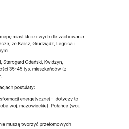
 mapę miast kluczowych dla zachowania
za, że Kalisz, Grudziądz, Legnica i
nymi.
d, Starogard Gdański, Kwidzyn,
kości 35-45 tys. mieszkańców (z
.
acjach postulaty:
nsformacji energetycznej – dotyczy to
 (oba woj. mazowieckie), Połańca (woj.
my nie muszą tworzyć przełomowych