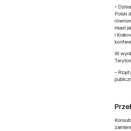
– Dzisi
Polski 
równomi
miast j
i Krako
konfere
W wynik
Terytor
– Rząd 
publicz
Przeb
Konsult
zainter