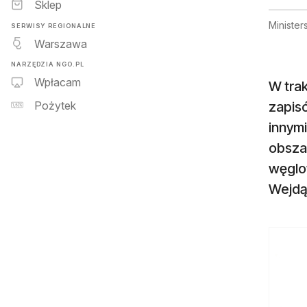
Sklep
Minister
SERWISY REGIONALNE
Warszawa
NARZĘDZIA NGO.PL
Wpłacam
W trak
zapisó
Pożytek
innym
obszar
węglow
Wejdą 