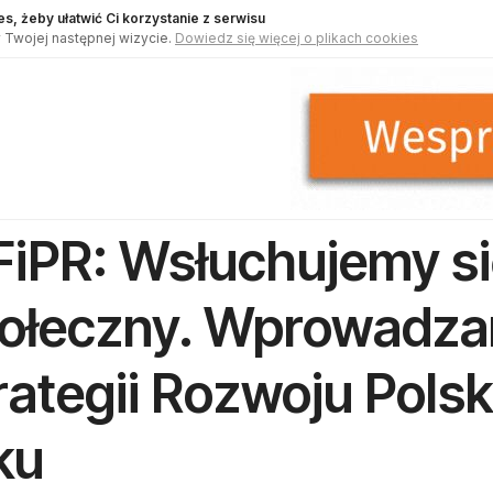
s, żeby ułatwić Ci korzystanie z serwisu
 Twojej następnej wizycie.
Dowiedz się więcej o plikach cookies
iPR: Wsłuchujemy si
ołeczny. Wprowadza
rategii Rozwoju Pols
ku