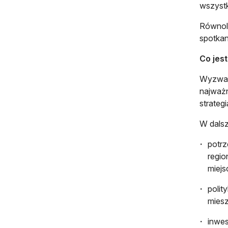
wszystk
Równole
spotkan
Co jest
Wyzwani
najważn
strategi
W dalsz
potrz
regio
miejs
polit
mies
inwes