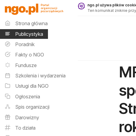
Publicystyka - ngo.pl
ngo.pl używa plików cookie
Portal
organizacji
Ten komunikat zniknie przy
pozarządowych
Menu główne
Strona główna
Publicystyka
Poradnik
Fakty o NGO
Fundusze
MF
Szkolenia i wydarzenia
sp
Usługi dla NGO
Ogłoszenia
St
Spis organizacji
Darowizny
ro
To działa