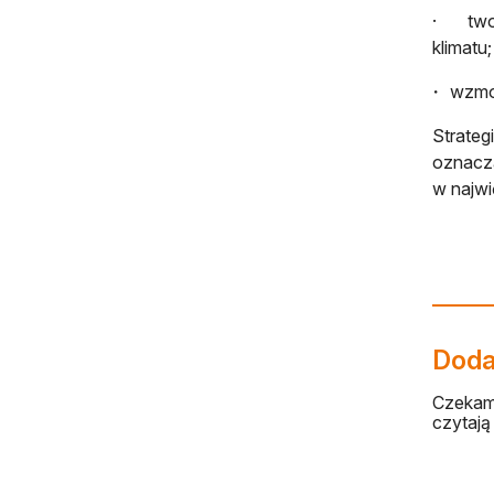
· tworz
klimatu;
wzmoc
Strateg
oznacza
w najwi
Dodaj
Czekamy
czytają 