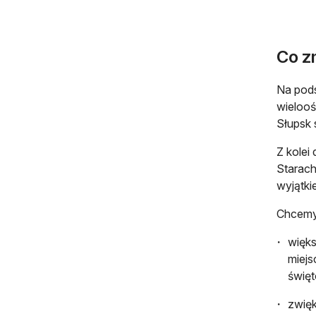
Co z
Na pods
wielooś
Słupsk 
Z kolei
Starach
wyjątki
Chcemy 
więks
miejs
święt
zwięk