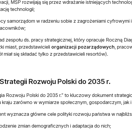
acji, MŚP rozwijają się przez wdrażanie istniejących technolog
ację technologii;
cy samorządom w radzeniu sobie z zagrożeniami cyfrowymi 
racowników;
ad zespołu ds. pracy strategicznej, który opracuje Roczną Di
ki miast, przedstawicieli
organizacji pozarządowych
, praco
ł miał się składać tylko z przedstawicieli resortów).
Strategii Rozwoju Polski do 2035 r.
gia Rozwoju Polski do 2035 r.” to kluczowy dokument strategiczn
 kraju zarówno w wymiarze społecznym, gospodarczym, jak i
t wyznacza główne cele polityki rozwoju państwa w najbliżs
zenie zmian demograficznych i adaptacja do nich;