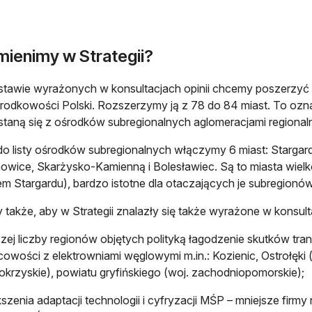
mienimy w Strategii?
tawie wyrażonych w konsultacjach opinii chcemy poszerzyć
rodkowości Polski. Rozszerzymy ją z 78 do 84 miast. To oznac
staną się z ośrodków subregionalnych aglomeracjami regional
 do listy ośrodków subregionalnych włączymy 6 miast: Stargar
owice, Skarżysko-Kamienną i Bolesławiec. Są to miasta wiel
em Stargardu), bardzo istotne dla otaczających je subregionów
także, aby w Strategii znalazły się także wyrażone w konsult
zej liczby regionów objętych polityką łagodzenie skutków tra
cowości z elektrowniami węglowymi m.in.: Kozienic, Ostrołęki
okrzyskie), powiatu gryfińskiego (woj. zachodniopomorskie);
szenia adaptacji technologii i cyfryzacji MŚP – mniejsze fir