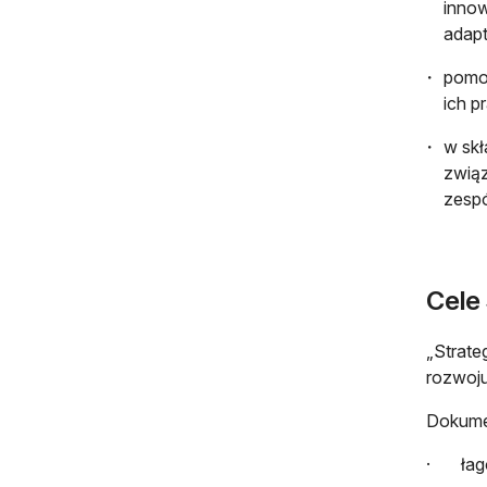
innow
adapt
pomo
ich p
w skł
związ
zespó
Cele 
„Strate
rozwoju
Dokumen
· łagod