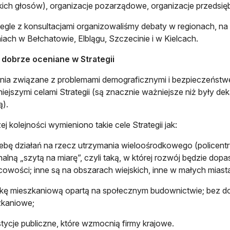
ich głosów), organizacje pozarządowe, organizacje przedsię
gle z konsultacjami organizowaliśmy debaty w regionach, na 
iach w Bełchatowie, Elblągu, Szczecinie i w Kielcach.
 dobrze oceniane w Strategii
a związane z problemami demograficznymi i bezpieczeństwe
iejszymi celami Strategii (są znacznie ważniejsze niż były d
ą).
ej kolejności wymieniono takie cele Strategii jak:
ebę działań na rzecz utrzymania wieloośrodkowego (policentr
nalną „szytą na miarę”, czyli taką, w której rozwój będzie d
cowości; inne są na obszarach wiejskich, inne w małych miast
ykę mieszkaniową opartą na społecznym budownictwie; bez d
zkaniowe;
tycje publiczne, które wzmocnią firmy krajowe.