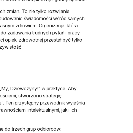
ych zmian. To nie tylko rozwijanie
eż budowanie świadomości wśród samych
łasnym zdrowiem. Organizacja, która
 do zadawania trudnych pytań i pracy
ci opieki zdrowotnej przestał być tylko
czywistość.
t „My, Dziewczyny!” w praktyce. Aby
nościami, stworzono strategię
e”. Ten przystępny przewodnik wyjaśnia
nościami intelektualnymi, jak i ich
e do trzech grup odbiorców: