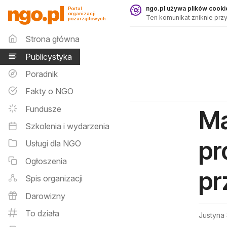
Publicystyka - ngo.pl
ngo.pl używa plików cookie
Portal
organizacji
Ten komunikat zniknie przy
pozarządowych
Menu główne
Strona główna
Publicystyka
Poradnik
Fakty o NGO
Fundusze
Ma
Szkolenia i wydarzenia
pr
Usługi dla NGO
Ogłoszenia
pr
Spis organizacji
Darowizny
To działa
Justyna 