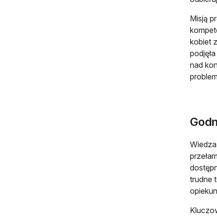
Misją p
kompete
kobiet 
podjęła
nad kon
problem
Godn
Wiedza,
przełam
dostępn
trudne 
opieku
Kluczow