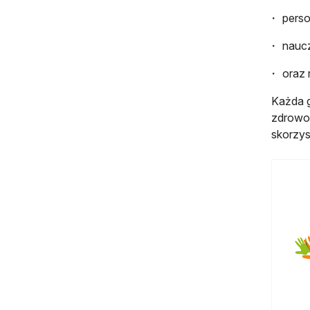
pers
naucz
oraz 
Każda g
zdrowot
skorzys