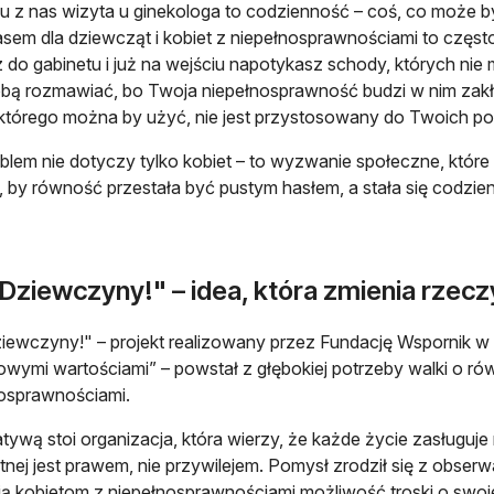
lu z nas wizyta u ginekologa to codzienność – coś, co może by
em dla dziewcząt i kobiet z niepełnosprawnościami to częst
z do gabinetu i już na wejściu napotykasz schody, których nie
obą rozmawiać, bo Twoja niepełnosprawność budzi w nim zakłop
 którego można by użyć, nie jest przystosowany do Twoich po
blem nie dotyczy tylko kobiet – to wyzwanie społeczne, które
, by równość przestała być pustym hasłem, a stała się codzie
 Dziewczyny!" – idea, która zmienia rzec
iewczyny!" – projekt realizowany przez Fundację Wspornik
ymi wartościami” – powstał z głębokiej potrzeby walki o rów
osprawnościami.
jatywą stoi organizacja, która wierzy, że każde życie zasługuj
nej jest prawem, nie przywilejem. Pomysł zrodził się z obserwa
ją kobietom z niepełnosprawnościami możliwość troski o swo