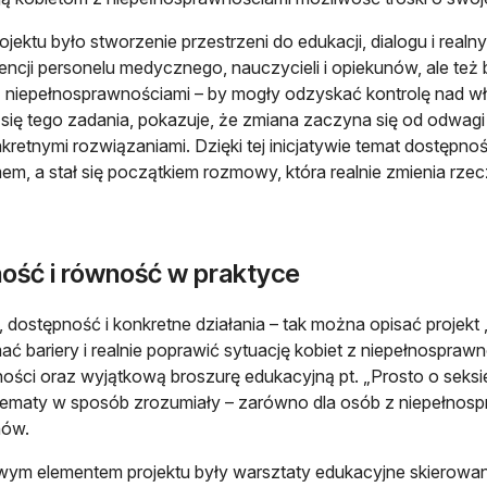
rojektu było stworzenie przestrzeni do edukacji, dialogu i realn
ncji personelu medycznego, nauczycieli i opiekunów, ale t
z niepełnosprawnościami – by mogły odzyskać kontrolę nad w
 się tego zadania, pokazuje, że zmiana zaczyna się od odwagi
kretnymi rozwiązaniami. Dzięki tej inicjatywie temat dostępnoś
em, a stał się początkiem rozmowy, która realnie zmienia rze
ość i równość w praktyce
 dostępność i konkretne działania – tak można opisać projek
ać bariery i realnie poprawić sytuację kobiet z niepełnospraw
ości oraz wyjątkową broszurę edukacyjną pt. „Prosto o seksi
tematy w sposób zrozumiały – zarówno dla osób z niepełnospraw
nów.
ym elementem projektu były warsztaty edukacyjne skierowan