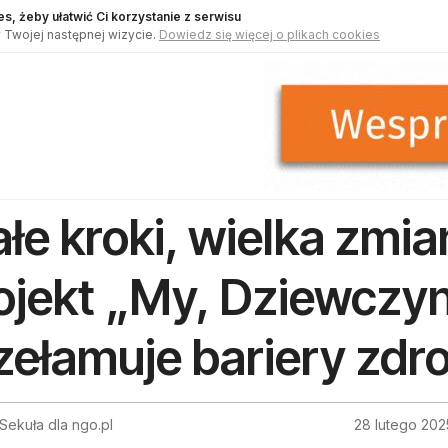
s, żeby ułatwić Ci korzystanie z serwisu
 Twojej następnej wizycie.
Dowiedz się więcej o plikach cookies
łe kroki, wielka zmia
ojekt „My, Dziewczy
zełamuje bariery zdr
Sekuła dla ngo.pl
28 lutego 202