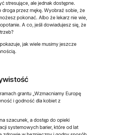
ć stresujące, ale jednak dostępne.
o droga przez mękę. Wyobraź sobie, że
 możesz pokonać. Albo że lekarz nie wie,
otanie. A co, jeśli dowiadujesz się, że
trzeb?
 pokazuje, jak wiele musimy jeszcze
nnością.
zywistość
 w ramach grantu „Wzmacniamy Europę
ność i godność dla kobiet z
e na szacunek, a dostęp do opieki
cji systemowych barier, które od lat
je zdrowie w bezpieczny i godny sposób.