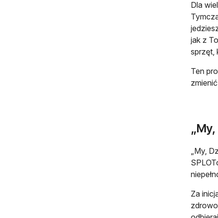
Dla wie
Tymczas
jedzies
jak z T
sprzęt,
Ten pro
zmienić
„My,
„My, Dz
SPLOTow
niepełn
Za inic
zdrowot
odbiera