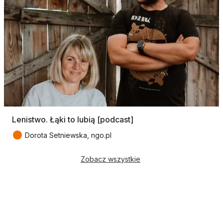
Lenistwo. Łąki to lubią [podcast]
●
Dorota Setniewska, ngo.pl
Zobacz wszystkie