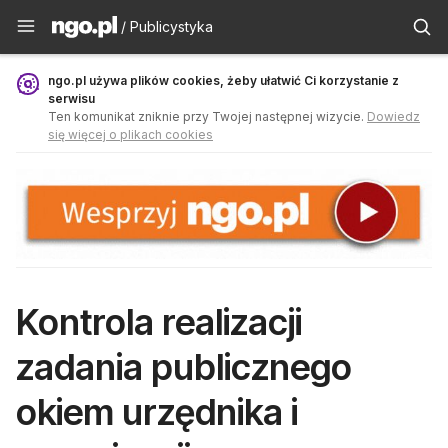
Publicystyka - ngo.pl
/ Publicystyka
ngo.pl używa plików cookies, żeby ułatwić Ci korzystanie z
serwisu
Ten komunikat zniknie przy Twojej następnej wizycie.
Dowiedz
się więcej o plikach cookies
Kontrola realizacji
zadania publicznego
okiem urzędnika i