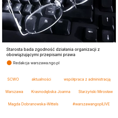
Starosta bada zgodność działania organizacji z
obowiązującymi przepisami prawa
●
Redakcja warszawa.ngo.pl
Tagi
SCWO
aktualności
współpraca z administracją
Warszawa
Krasnodębska Joanna
Starzyński Mirosław
Magda Dobranowska-Wittels
#warszawangoplLIVE