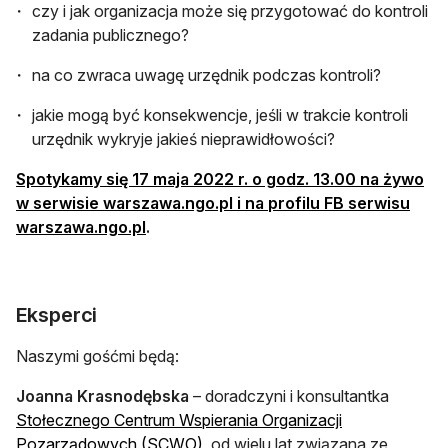
czy i jak organizacja może się przygotować do kontroli
zadania publicznego?
na co zwraca uwagę urzędnik podczas kontroli?
jakie mogą być konsekwencje, jeśli w trakcie kontroli
urzędnik wykryje jakieś nieprawidłowości?
Spotykamy się 17 maja 2022 r. o godz. 13.00 na żywo
w serwisie warszawa.ngo.pl i na
profilu FB serwisu
otwiera się w nowej karcie
warszawa.ngo.pl
.
Eksperci
Naszymi gośćmi będą:
Joanna Krasnodębska
– doradczyni i konsultantka
Stołecznego Centrum Wspierania Organizacji
Pozarządowych (SCWO)
, od wielu lat związana ze