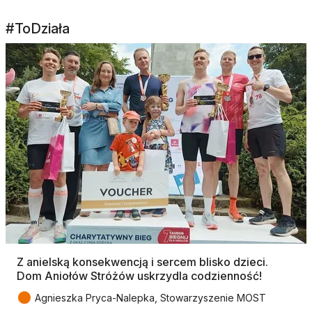
#ToDziała
Z anielską konsekwencją i sercem blisko dzieci.
Dom Aniołów Stróżów uskrzydla codzienność!
●
Agnieszka Pryca-Nalepka, Stowarzyszenie MOST