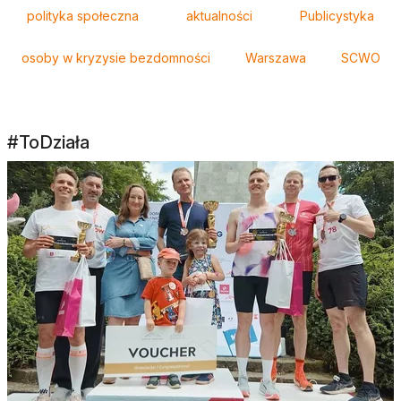
Tagi
polityka społeczna
aktualności
Publicystyka
osoby w kryzysie bezdomności
Warszawa
SCWO
#ToDziała