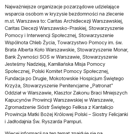
Najważniejsze organizacje pozarządowe udzielające
wsparcia osobom w kryzysie bezdomności na zlecenie
m.st. Warszawa to: Caritas Archidiecezji Warszawskiej,
Caritas Diecezji Warszawsko-Praskiej, Stowarzyszenie
Pomocy i Interwencji Społecznej, Stowarzyszenie
Wspólnota Chleb Życia, Towarzystwo Pomocy im. św.
Brata Alberta Koło Warszawskie, Stowarzyszenie Monar,
Bank Żywności SOS w Warszawie, Stowarzyszenie
Jesteśmy Nadzieją, Kamiliańska Misja Pomocy
Społecznej, Polski Komitet Pomocy Społecznej,
Fundacja po Drugie, Mokotowskie Hospicjum Świętego
Krzyża, Stowarzyszenie Penitencjarne „Patronat”
Oddział w Warszawie, Klasztor Zakonu Braci Mniejszych
Kapucynów Prowincji Warszawskiej w Warszawie,
Zgromadzenie Sióstr Świętego Feliksa z Kantalicjo
Prowincja Matki Bożej Królowej Polski – Siostry Felicjanki
i Jadłodajnia Św. Ryszarda Pampuri.
Więcej informacji na ten temat znajduje się na