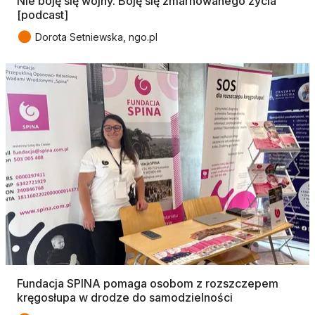
Nie boję się wojny. Boję się zmarnowanego życia
[podcast]
●
Dorota Setniewska, ngo.pl
Fundacja SPINA pomaga osobom z rozszczepem
kręgosłupa w drodze do samodzielności