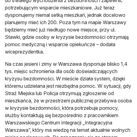
do trwałego wychodzenia z bezdomności i zapewnić
potrzebującym wsparcie mieszkaniowe. Już teraz
dysponujemy niemal setką mieszkań, jednak docelowo
planujemy mieć ich 200. Poza tym na mapie Warszawy
będziemy mieć już niedługo nowe miejsce, przy ul.
Stawki, gdzie osoby w kryzysie bezdomności otrzymają
pomoc medyczną i wsparcie opiekuńcze – dodała
wiceprezydentka.
Na czas jesieni i zimy w Warszawa dysponuje blisko 1,4
tys. miejsc schronienia dla osób doświadczających
kryzysu bezdomności. W mieście działa system, dzięki
któremu udzielana jest niezbędna pomoc. W sytuacji, gdy
Straż Miejska lub Policja otrzymują zgłoszenie od
mieszkańca, że w przestrzeni publicznej przebywa osoba
w kryzysie bezdomności, która potrzebuje pomocy,
służby kontaktują się bezpośrednio z pracownikiem
Warszawskiego Centrum Integracji „Integracyjna
Warszawa”, który ma wiedzę na temat aktualnie wolnych