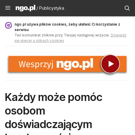
Publicystyka - ngo.pl
/ Publicystyka
ngo.pl używa plików cookies, żeby ułatwić Ci korzystanie z
serwisu
Ten komunikat zniknie przy Twojej następnej wizycie.
Dowiedz
się więcej o plikach cookies
Każdy może pomóc
osobom
doświadczającym