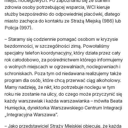
miejsc noclegowych. Po zapoznaniu się ze stanem
zdrowia osoby potrzebującej wsparcia, WCI kieruje
służby bezpośrednio do odpowiedniej placówki, dlatego
miasto zachęca do kontaktu ze Strażą Miejską (986) lub
Policja (997).
– Staramy się codziennie pomagać osobom w kryzysie
bezdomności, w szczególności zimą. Powołaliśmy
specjalny telefon koordynacyjny, który działa przez cały
rok całodobowo, za pośrednictwem którego informujemy
o wolnych miejscach w ogrzewalniach, noclegowniach i
schroniskach. Poza tym od niedawana realizujemy także
program dla osób, które chcą przerwać ciąg alkoholowy.
Mamy nadzieję, że nikt, kto potrzebuje noclegu w tym
roku nie zostanie na ulicy, do czego może przyczynić się
każdy warszawiak i każda warszawianka – mówiła Beata
Humięcka, dyrektorka Warszawskiego Centrum Integracji
„Integracyjna Warszawa”.
– Jako przedstawiciel Straży Miejskiej obiecuję, że każda