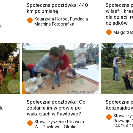
Społeczna pocztówka: 440
Społeczna 
km po zmianę
w las" - kr
dla dzieci, 
●
Katarzyna Heród, Fundacja
dziadków
Machina Fotografika
z
●
Małgorza
Społeczna pocztówka: Co
Społeczna 
la
zostanie im w głowie po
Kosznajdrzy
wakacjach w Pawłowie?
●
Stowarzys
Rozwoju 
●
Stowarzyszenie Rozwoju
"AKOLAD
Wsi Pawłowo i Okolic