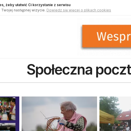
s, żeby ułatwić Ci korzystanie z serwisu
 Twojej następnej wizycie.
Dowiedz się więcej o plikach cookies
Społeczna pocz