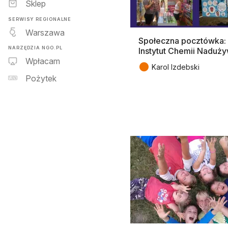
Sklep
SERWISY REGIONALNE
Warszawa
Społeczna pocztówka:
NARZĘDZIA NGO.PL
Instytut Chemii Naduż
Wpłacam
●
Karol Izdebski
Pożytek