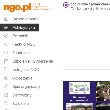
Publicystyka - ngo.pl
ngo.pl używa plików cookie
Portal
organizacji
Ten komunikat zniknie przy
pozarządowych
Menu główne
Strona główna
Publicystyka
Poradnik
Fakty o NGO
Fundusze
Szkolenia i wydarzenia
Usługi dla NGO
Ogłoszenia
Spis organizacji
Darowizny
To działa