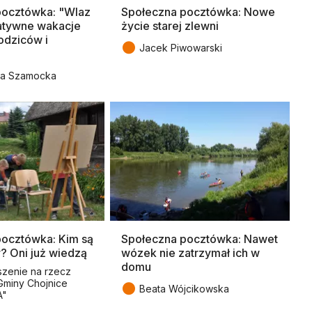
pocztówka: "Wlaz
Społeczna pocztówka: Nowe
eatywne wakacje
życie starej zlewni
rodziców i
●
Jacek Piwowarski
ta Szamocka
pocztówka: Kim są
Społeczna pocztówka: Nawet
? Oni już wiedzą
wózek nie zatrzymał ich w
domu
zenie na rzecz
Gminy Chojnice
●
Beata Wójcikowska
A"