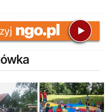
tówka