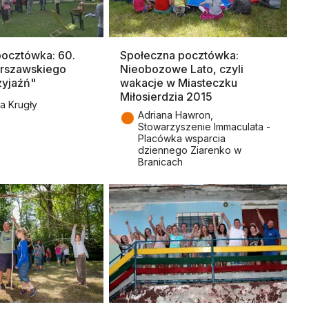
pocztówka: 60.
Społeczna pocztówka:
arszawskiego
Nieobozowe Lato, czyli
zyjaźń"
wakacje w Miasteczku
Miłosierdzia 2015
a Krugły
●
Adriana Hawron,
Stowarzyszenie Immaculata -
Placówka wsparcia
dziennego Ziarenko w
Branicach