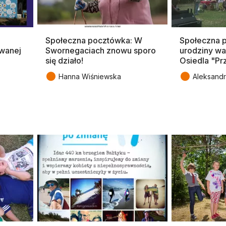
Społeczna pocztówka: W
Społeczna 
ywanej
Swornegaciach znowu sporo
urodziny w
się działo!
Osiedla "Pr
●
●
Hanna Wiśniewska
Aleksandr