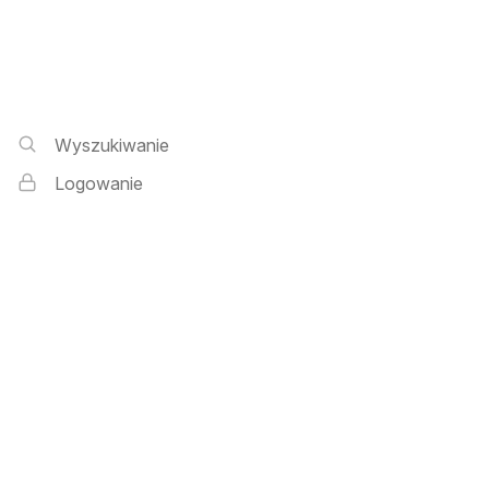
Wyszukiwarka i logowanie
Wyszukiwanie
Logowanie