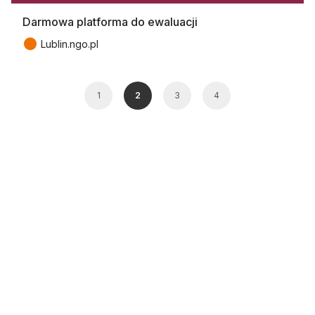
Darmowa platforma do ewaluacji
●
Lublin.ngo.pl
1
2
3
4