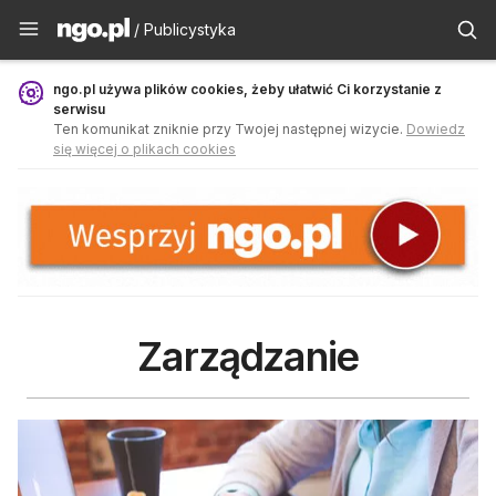
Publicystyka - ngo.pl
/ Publicystyka
ngo.pl używa plików cookies, żeby ułatwić Ci korzystanie z
serwisu
Ten komunikat zniknie przy Twojej następnej wizycie.
Dowiedz
się więcej o plikach cookies
Zarządzanie