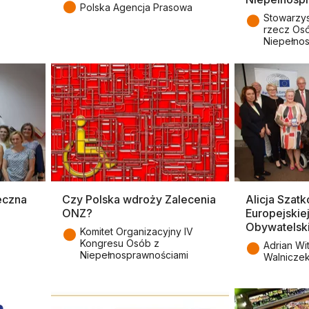
●
Polska Agencja Prasowa
●
Stowarzys
rzecz Os
Niepełno
eczna
Czy Polska wdroży Zalecenia
Alicja Szat
ONZ?
Europejskie
Obywatelski
●
Komitet Organizacyjny IV
Kongresu Osób z
●
Adrian Wi
Niepełnosprawnościami
Walnicze