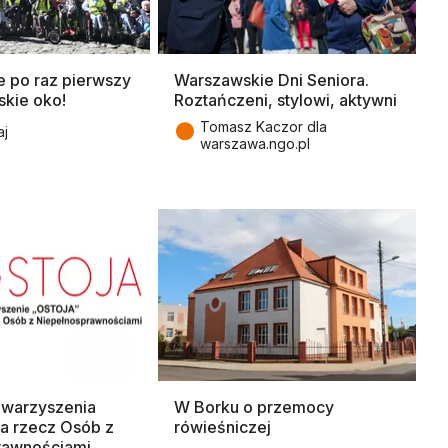
 po raz pierwszy
Warszawskie Dni Seniora.
skie oko!
Roztańczeni, stylowi, aktywni
●
Tomasz Kaczor dla
aj
warszawa.ngo.pl
owarzyszenia
W Borku o przemocy
a rzecz Osób z
rówieśniczej
rawnościami