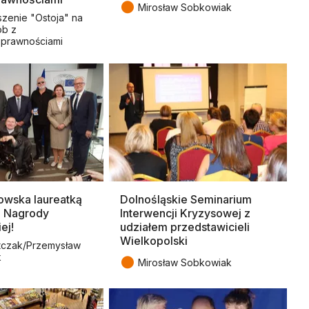
●
Mirosław Sobkowiak
zenie "Ostoja" na
ób z
sprawnościami
kowska laureatką
Dolnośląskie Seminarium
j Nagrody
Interwencji Kryzysowej z
ej!
udziałem przedstawicieli
Wielkopolski
tczak/Przemysław
k
●
Mirosław Sobkowiak