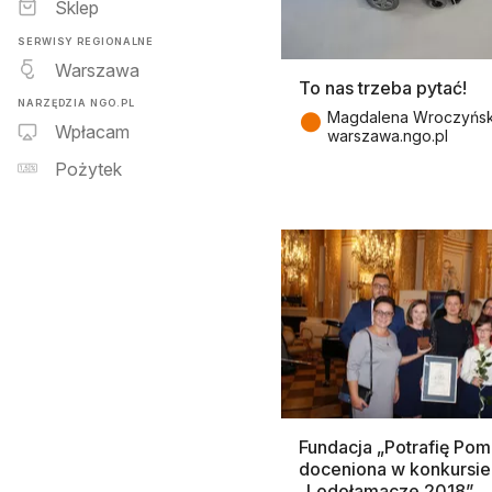
Sklep
SERWISY REGIONALNE
Warszawa
To nas trzeba pytać!
NARZĘDZIA NGO.PL
●
Magdalena Wroczyńsk
Wpłacam
warszawa.ngo.pl
Pożytek
Fundacja „Potrafię Po
doceniona w konkursie
„Lodołamacze 2018”