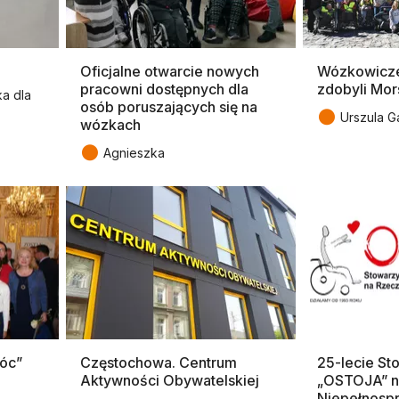
Oficjalne otwarcie nowych
Wózkowicze
pracowni dostępnych dla
zdobyli Mor
a dla
osób poruszających się na
●
Urszula G
wózkach
●
Agnieszka
móc”
Częstochowa. Centrum
25-lecie St
Aktywności Obywatelskiej
„OSTOJA” n
Niepełnosp