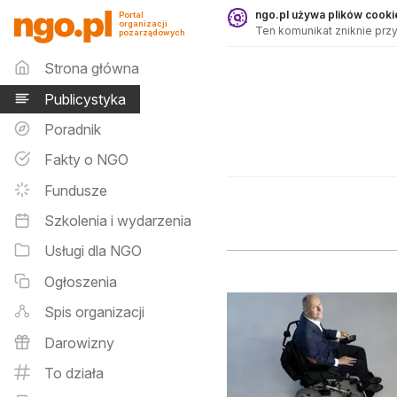
Publicystyka - ngo.pl
ngo.pl używa plików cookie
Portal
organizacji
Ten komunikat zniknie przy
pozarządowych
Menu główne
Strona główna
Publicystyka
Poradnik
Fakty o NGO
Fundusze
Szkolenia i wydarzenia
Usługi dla NGO
Ogłoszenia
Spis organizacji
Darowizny
To działa