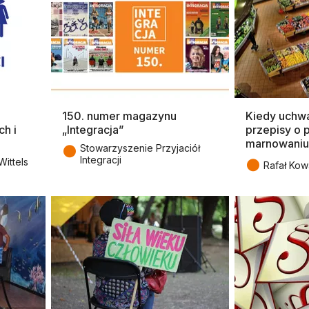
150. numer magazynu
Kiedy uchw
h i
„Integracja”
przepisy o 
marnowaniu
●
Stowarzyszenie Przyjaciół
Integracji
●
ittels
Rafał Kowa