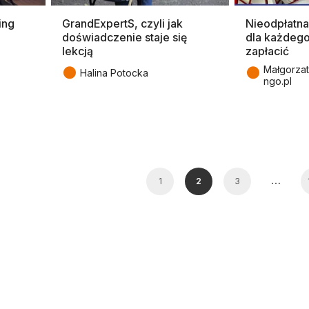
ing
GrandExpertS, czyli jak
Nieodpłatn
doświadczenie staje się
dla każdego
lekcją
zapłacić
●
●
Małgorzat
Halina Potocka
ngo.pl
…
1
2
3