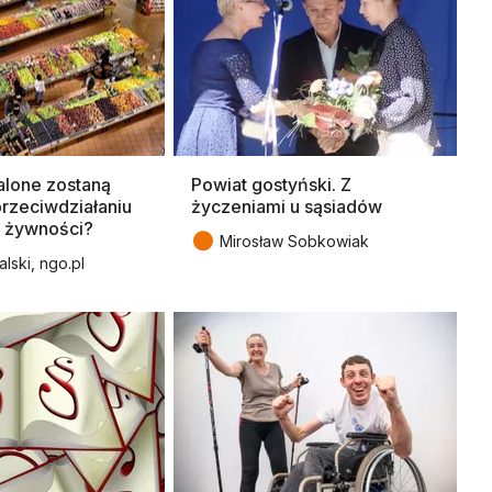
alone zostaną
Powiat gostyński. Z
przeciwdziałaniu
życzeniami u sąsiadów
 żywności?
●
Mirosław Sobkowiak
lski, ngo.pl