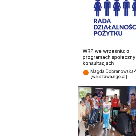
WRP we wrześniu: o
programach społecznyc
konsultacjach
●
Magda Dobranowska-W
[warszawa.ngo.pl]