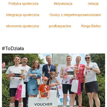
Polityka społeczna
Aktywizacja
relacja
Integracja społeczna
Osoby z niepełnosprawnościami
ekonomia społeczna
podkarpackie
Kinga Bielec
#ToDziała