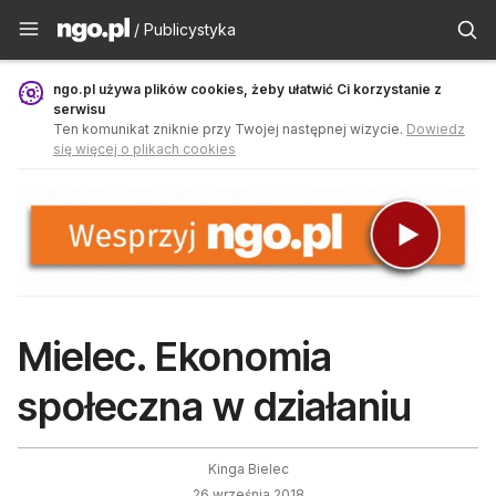
Publicystyka - ngo.pl
/ Publicystyka
ngo.pl używa plików cookies, żeby ułatwić Ci korzystanie z
serwisu
Ten komunikat zniknie przy Twojej następnej wizycie.
Dowiedz
się więcej o plikach cookies
Mielec. Ekonomia
społeczna w działaniu
Kinga Bielec
26 września 2018