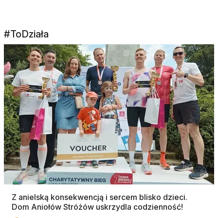
#ToDziała
Z anielską konsekwencją i sercem blisko dzieci.
Dom Aniołów Stróżów uskrzydla codzienność!