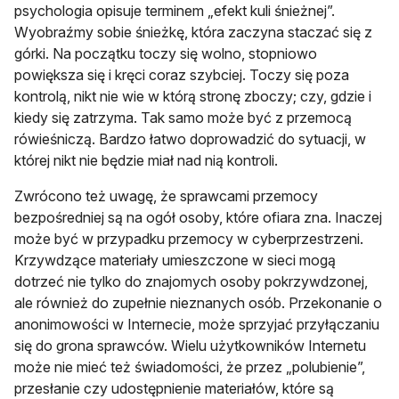
psychologia opisuje terminem „efekt kuli śnieżnej”.
Wyobraźmy so­bie śnieżkę, która zaczyna staczać się z
górki. Na początku toczy się wolno, stopniowo
powiększa się i kręci coraz szybciej. Toczy się poza
kontrolą, nikt nie wie w którą stronę zboczy; czy, gdzie i
kiedy się zatrzyma. Tak samo może być z przemocą
rówieśniczą. Bardzo łatwo doprowadzić do sytuacji, w
której nikt nie będzie miał nad nią kontroli.
Zwrócono też uwagę, że sprawcami przemocy
bezpośredniej są na ogół osoby, które ofiara zna. Inaczej
może być w przypadku przemocy w cyberprzestrzeni.
Krzywdzące materiały umieszczone w sieci mogą
dotrzeć nie tylko do znajomych osoby pokrzywdzonej,
ale również do zupełnie nieznanych osób. Przekonanie o
anonimowości w Internecie, może sprzyjać przyłączaniu
się do grona sprawców. Wie­lu użytkowników Internetu
może nie mieć też świadomości, że przez „polubienie”,
przesłanie czy udostępnienie materiałów, które są