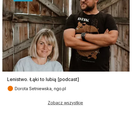
Lenistwo. Łąki to lubią [podcast]
●
Dorota Setniewska, ngo.pl
Zobacz wszystkie