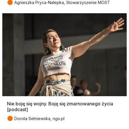
●
Agnieszka Pryca-Nalepka, Stowarzyszenie MOST
Nie boję się wojny. Boję się zmarnowanego życia
[podcast]
●
Dorota Setniewska, ngo.pl