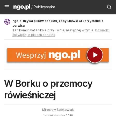
Publicystyka - ngo.pl
/ Publicystyka
ngo.pl używa plików cookies, żeby ułatwić Ci korzystanie z
serwisu
Ten komunikat zniknie przy Twojej następnej wizycie.
Dowiedz
się więcej o plikach cookies
W Borku o przemocy
rówieśniczej
Mirosław Sobkowiak
1 października 2018