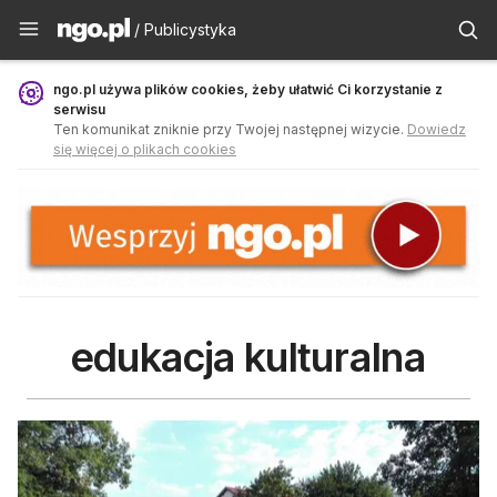
Publicystyka - ngo.pl
/ Publicystyka
ngo.pl używa plików cookies, żeby ułatwić Ci korzystanie z
serwisu
Ten komunikat zniknie przy Twojej następnej wizycie.
Dowiedz
się więcej o plikach cookies
edukacja kulturalna