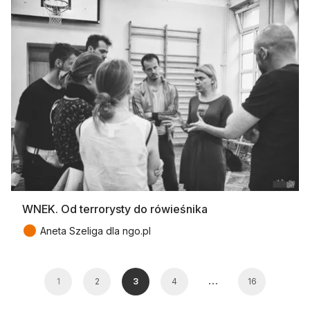
WNEK. Od terrorysty do rówieśnika
●
Aneta Szeliga dla ngo.pl
…
1
2
3
4
16