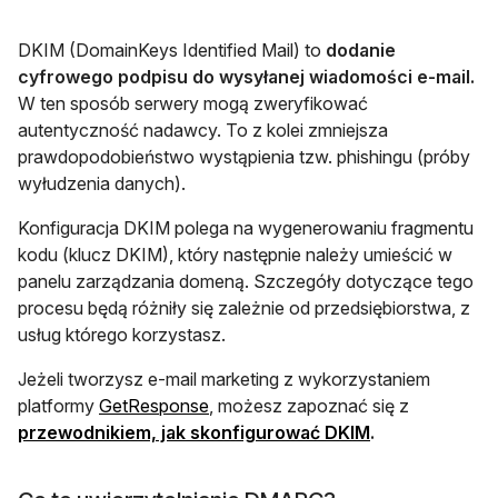
DKIM (DomainKeys Identified Mail) to
dodanie
cyfrowego podpisu do wysyłanej wiadomości e-mail.
W ten sposób serwery mogą zweryfikować
autentyczność nadawcy. To z kolei zmniejsza
prawdopodobieństwo wystąpienia tzw. phishingu (próby
wyłudzenia danych).
Konfiguracja DKIM polega na wygenerowaniu fragmentu
kodu (klucz DKIM), który następnie należy umieścić w
panelu zarządzania domeną. Szczegóły dotyczące tego
procesu będą różniły się zależnie od przedsiębiorstwa, z
usług którego korzystasz.
Jeżeli tworzysz e-mail marketing z wykorzystaniem
otwiera się w nowej karcie
platformy
GetResponse
, możesz zapoznać się z
otwiera się w n
przewodnikiem, jak skonfigurować DKIM
.