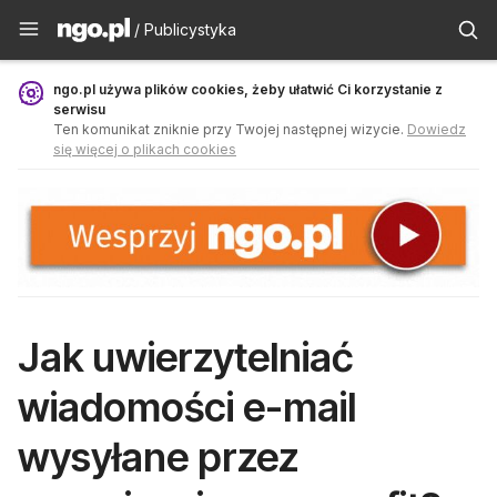
Publicystyka - ngo.pl
/ Publicystyka
ngo.pl używa plików cookies, żeby ułatwić Ci korzystanie z
serwisu
Ten komunikat zniknie przy Twojej następnej wizycie.
Dowiedz
się więcej o plikach cookies
Jak uwierzytelniać
wiadomości e-mail
wysyłane przez