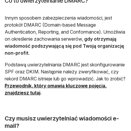
Co to uwierzytelnianie DMARC?
Innym sposobem zabezpieczenia wiadomości, jest
protokół DMARC (Domain-based Message
Authentication, Reporting, and Conformance). Umożliwia
on określenie zachowania serwerów,
gdy otrzymają
wiadomość podszywającą się pod Twoją organizację
non-profit
.
Podstawą uwierzytelniania DMARC jest skonfigurowanie
SPF oraz DKIM. Następnie należy zweryfikować, czy
rekord DMARC istnieje lub go wprowadzić. Jak to zrobić?
Przewodnik, który omawia kluczowe pojęcia,
otwiera się w nowej karcie
znajdziesz tutaj
.
Czy musisz uwierzytelniać wiadomości e-
mail?