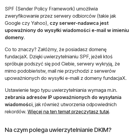
SPF (Sender Policy Framework) umożliwia
zweryfikowanie przez serwery odbiorców (takie jak
Google czy Yahoo),
czy serwer-nadawca jest
upoważniony do wysyłki wiadomości e-mail w imieniu
domeny
.
Co to znaczy? Załóżmy, że posiadasz domenę
fundacjaX. Dzięki uwierzytelnianiu SPF, jeżeli ktoś
spróbuje podszyć się pod Ciebie, serwery wykryją, że
mimo podobieństw, mail nie przychodzi z serwerów
upoważnionych do wysyłki e-maili z domeny fundacjaX.
Ustawienie tego typu uwierzytelniania wymaga m.in.
zebrania adresów IP upoważnionych do wysyłania
wiadomości
, jak również utworzenia odpowiednich
otwiera się
rekordów.
Więcej na ten temat przeczytasz tutaj
.
Na czym polega uwierzytelnianie DKIM?