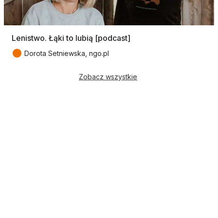
Lenistwo. Łąki to lubią [podcast]
●
Dorota Setniewska, ngo.pl
Zobacz wszystkie