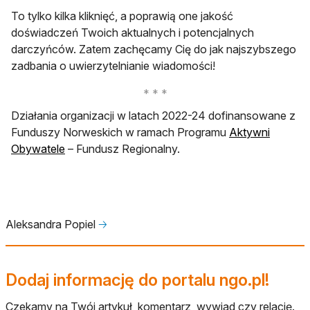
To tylko kilka kliknięć, a poprawią one jakość
doświadczeń Twoich aktualnych i potencjalnych
darczyńców. Zatem zachęcamy Cię do jak najszybszego
zadbania o uwierzytelnianie wiadomości!
Działania organizacji w latach 2022-24 dofinansowane z
Funduszy Norweskich w ramach Programu
Aktywni
otwiera się w nowej karcie
Obywatele
– Fundusz Regionalny.
Aleksandra Popiel
🡢
Dodaj informację do portalu ngo.pl!
Czekamy na Twój artykuł, komentarz, wywiad czy relację.